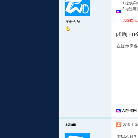
1 提供
2 做过
温馨提示
注册会员
[求助]
FT
在提示需要
AI导航网
admin
发表于 201
密码不对?