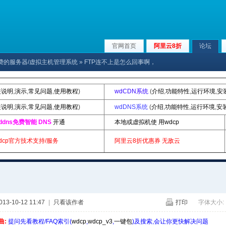
官网首页
阿里云8折
论坛
x下免费的服务器/虚拟主机管理系统
» FTP连不上是怎么回事啊，
装说明
,
演示
,
常见问题
,
使用教程
)
wdCDN系统
(
介绍
,
功能特性
,
运行环境
,
安
装说明
,
演示
,
常见问题
,
使用教程
)
wdDNS系统
(
介绍
,
功能特性
,
运行环境
,
安
ddns免费智能 DNS
开通
本地或虚拟机使 用wdcp
dcp官方技术支持/服务
阿里云8折优惠券
无敌云
3-10-12 11:47
|
只看该作者
打印
字体大小:
曲:
提问先看教程/FAQ索引(
wdcp
,
wdcp_v3
,
一键包
)及搜索,会让你更快解决问题