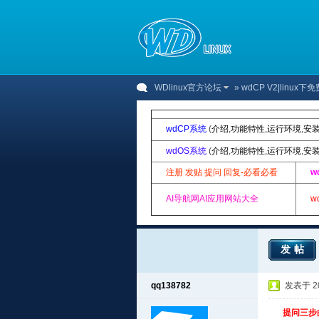
WDlinux官方论坛
»
wdCP V2|linu
wdCP系统
(
介绍
,
功能特性
,
运行环境
,
安
wdOS系统
(
介绍
,
功能特性
,
运行环境
,
安
注册 发贴 提问 回复-必看必看
w
AI导航网AI应用网站大全
w
发帖
qq138782
发表于 201
提问三步