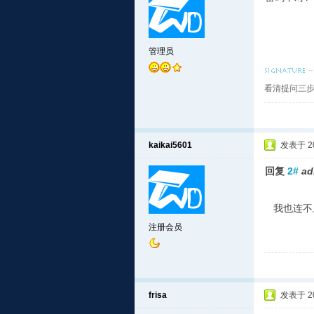
管理员
看清提问三步
kaikai5601
发表于 201
回复
2#
ad
我也连不
注册会员
frisa
发表于 201