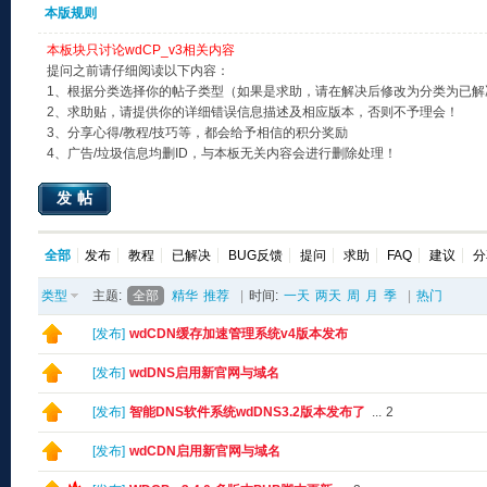
本版规则
本板块只讨论wdCP_v3相关内容
提问之前请仔细阅读以下内容：
1、根据分类选择你的帖子类型（如果是求助，请在解决后修改为分类为已解
2、求助贴，请提供你的详细错误信息描述及相应版本，否则不予理会！
3、分享心得/教程/技巧等，都会给予相信的积分奖励
4、广告/垃圾信息均删ID，与本板无关内容会进行删除处理！
发帖
全部
发布
教程
已解决
BUG反馈
提问
求助
FAQ
建议
分
类型
主题:
全部
精华
推荐
|
时间:
一天
两天
周
月
季
|
热门
[
发布
]
wdCDN缓存加速管理系统v4版本发布
[
发布
]
wdDNS启用新官网与域名
[
发布
]
智能DNS软件系统wdDNS3.2版本发布了
...
2
[
发布
]
wdCDN启用新官网与域名