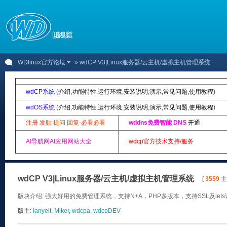
WDlinux官方论坛
» wdCP V3|Linux服务器/云主机/虚拟主机管理系统
wdCP系统
(
介绍
,
功能特性
,
运行环境
,
安装说明
,
演示
,
常见问题
,
使用教程
)
wdOS系统
(
介绍
,
功能特性
,
运行环境
,
安装说明
,
演示
,
常见问题
,
使用教程
)
注册 发贴 提问 回复-必看必看
wddns免费智能 DNS
开通
AI导航网AI应用网站大全
wdcp官方技术支持/服务
wdCP V3|Linux服务器/云主机/虚拟主机管理系统
[
3559
主题
版块介绍: 强大好用的免费管理系统，支持N+A，PHP多版本，支持SSL及let
版主:
lanyeit
,
Miker
,
wdcpa
,
wdcpDEV