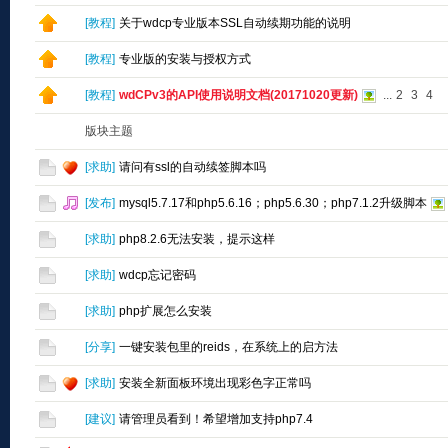
[
教程
]
关于wdcp专业版本SSL自动续期功能的说明
[
教程
]
专业版的安装与授权方式
[
教程
]
wdCPv3的API使用说明文档(20171020更新)
...
2
3
4
版块主题
[
求助
]
请问有ssl的自动续签脚本吗
[
发布
]
mysql5.7.17和php5.6.16；php5.6.30；php7.1.2升级脚本
[
求助
]
php8.2.6无法安装，提示这样
[
求助
]
wdcp忘记密码
[
求助
]
php扩展怎么安装
[
分享
]
一键安装包里的reids，在系统上的启方法
[
求助
]
安装全新面板环境出现彩色字正常吗
[
建议
]
请管理员看到！希望增加支持php7.4