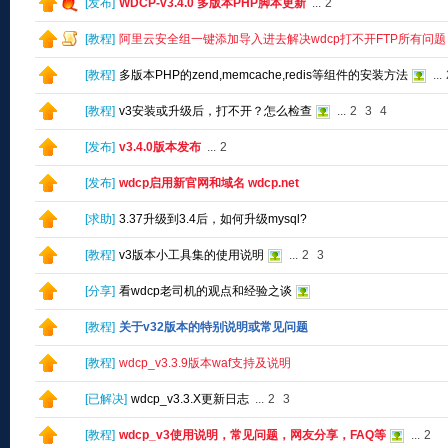
[
发布
]
WDCP-v3.4.0 多版本PHP脚本更新
...
2
[
教程
]
阿里云安全组一键添加导入进去解决wdcp打不开FTP所有问题
[
教程
]
多版本PHP的zend,memcache,redis等组件的安装方法
...
[
教程
]
v3安装或升级后，打不开？怎么检查
...
2
3
4
[
发布
]
v3.4.0版本发布
...
2
[
发布
]
wdcp启用新官网和域名 wdcp.net
[
求助
]
3.37升级到3.4后，如何升级mysql?
[
教程
]
v3版本小工具集的使用说明
...
2
3
[
分享
]
看wdcp老司机的观点和经验之谈
[
教程
]
关于v32版本的特别说明或常见问题
[
教程
]
wdcp_v3.3.9版本waf支持及说明
[
已解决
]
wdcp_v3.3.X更新日志
...
2
3
[
教程
]
wdcp_v3使用说明，常见问题，网友分享，FAQ等
...
2