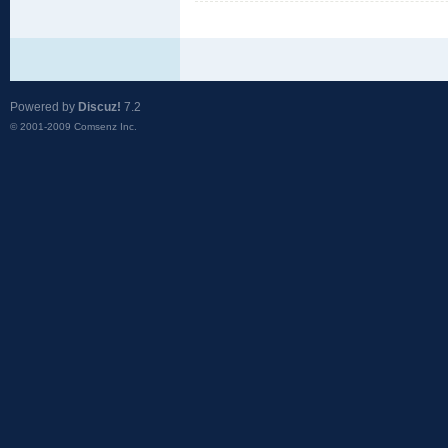
Powered by
Discuz!
7.2
© 2001-2009
Comsenz Inc.