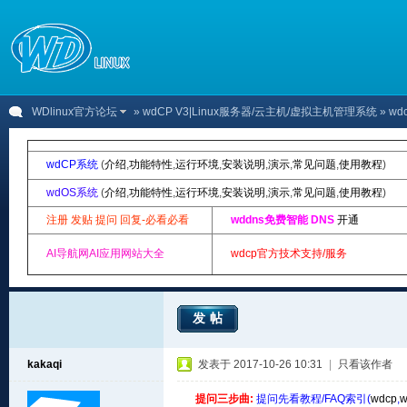
WDlinux官方论坛
»
wdCP V3|Linux服务器/云主机/虚拟主机管理系统
» wd
wdCP系统
(
介绍
,
功能特性
,
运行环境
,
安装说明
,
演示
,
常见问题
,
使用教程
)
wdOS系统
(
介绍
,
功能特性
,
运行环境
,
安装说明
,
演示
,
常见问题
,
使用教程
)
注册 发贴 提问 回复-必看必看
wddns免费智能 DNS
开通
AI导航网AI应用网站大全
wdcp官方技术支持/服务
发帖
kakaqi
发表于 2017-10-26 10:31
|
只看该作者
提问三步曲:
提问先看教程/FAQ索引(
wdcp
,
w