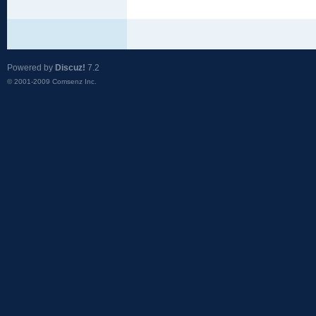
Powered by
Discuz!
7.2
© 2001-2009
Comsenz Inc.