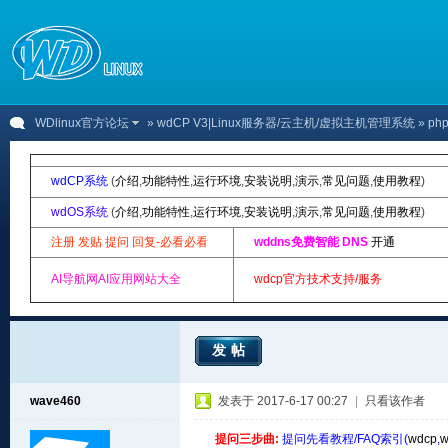
WDlinux官方论坛
»
wdCP V3|Linux服务器/云主机/虚拟主机管理系统
» p
wdCP系统
(
介绍
,
功能特性
,
运行环境
,
安装说明
,
演示
,
常见问题
,
使用教程
)
wdOS系统
(
介绍
,
功能特性
,
运行环境
,
安装说明
,
演示
,
常见问题
,
使用教程
)
注册 发贴 提问 回复-必看必看
wddns免费智能 DNS
开通
AI导航网AI应用网站大全
wdcp官方技术支持/服务
发帖
wave460
发表于 2017-6-17 00:27
|
只看该作者
提问三步曲:
提问先看教程/FAQ索引(
wdcp
,
w