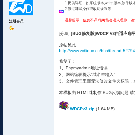
1 提供详细，如系统版本,wdcp版本,软
2 做过哪些操作或改动设置等
温馨提示：信息不详,很可能会没人理你！论
注册会员
[分享]
[BUG修复版]WDCP V3自适应
原帖见此：
http://www.wdlinux.cn/bbs/thread-52794
修复了：
1、Phpmyadmin地址错误
2、网站编辑提示“域名未输入”
3、文件管理里面无法修改文件夹权限，
本模板由 HTML迷制作 BUG反馈问题 请加4
WDCPv3.zip
(1.64 MB)