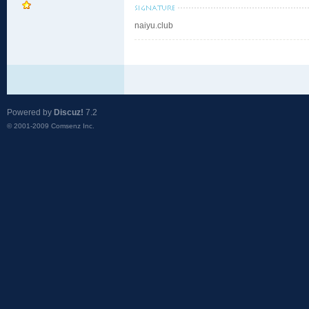
naiyu.club
Powered by
Discuz!
7.2
© 2001-2009
Comsenz Inc.