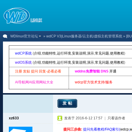
WDlinux官方论坛
»
wdCP V3|Linux服务器/云主机/虚拟主机管理系统
» [
wdCP系统
(
介绍
,
功能特性
,
运行环境
,
安装说明
,
演示
,
常见问题
,
使用教程
)
wdOS系统
(
介绍
,
功能特性
,
运行环境
,
安装说明
,
演示
,
常见问题
,
使用教程
)
注册 发贴 提问 回复-必看必看
wddns免费智能 DNS
开通
AI导航网AI应用网站大全
wdcp官方技术支持/服务
发帖
xz633
发表于 2016-6-12 17:57
|
只看该作者
提问三步曲:
提问先看教程/FAQ索引(
wdcp
,
w