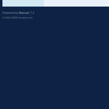
Powered by
Discuz!
7.2
© 2001-2009
Comsenz Inc.