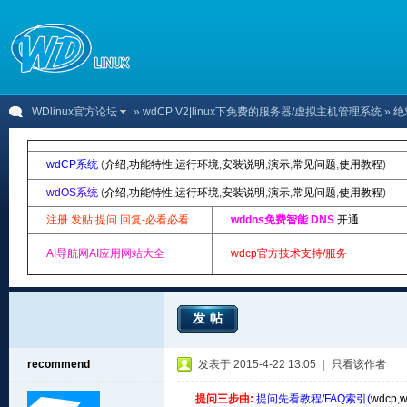
WDlinux官方论坛
»
wdCP V2|linux下免费的服务器/虚拟主机管理系统
» 
wdCP系统
(
介绍
,
功能特性
,
运行环境
,
安装说明
,
演示
,
常见问题
,
使用教程
)
wdOS系统
(
介绍
,
功能特性
,
运行环境
,
安装说明
,
演示
,
常见问题
,
使用教程
)
注册 发贴 提问 回复-必看必看
wddns免费智能 DNS
开通
AI导航网AI应用网站大全
wdcp官方技术支持/服务
发帖
recommend
发表于 2015-4-22 13:05
|
只看该作者
提问三步曲:
提问先看教程/FAQ索引(
wdcp
,
w