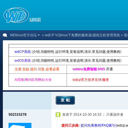
WDlinux官方论坛
»
wdCP V2|linux下免费的服务器/虚拟主机管理系统
» 现
wdCP系统
(
介绍
,
功能特性
,
运行环境
,
安装说明
,
演示
,
常见问题
,
使用教程
)
wdOS系统
(
介绍
,
功能特性
,
运行环境
,
安装说明
,
演示
,
常见问题
,
使用教程
)
注册 发贴 提问 回复-必看必看
wddns免费智能 DNS
开通
AI导航网AI应用网站大全
wdcp官方技术支持/服务
发帖
502315278
发表于 2014-10-30 16:33
|
只看该作者
提问三步曲:
提问先看教程/FAQ索引(
wdcp
,
w