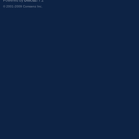
Powered by
Discuz!
7.2
© 2001-2009
Comsenz Inc.