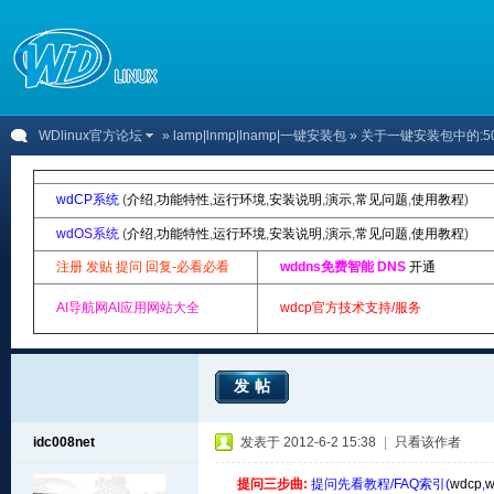
WDlinux官方论坛
»
lamp|lnmp|lnamp|一键安装包
» 关于一键安装包中的:502 
wdCP系统
(
介绍
,
功能特性
,
运行环境
,
安装说明
,
演示
,
常见问题
,
使用教程
)
wdOS系统
(
介绍
,
功能特性
,
运行环境
,
安装说明
,
演示
,
常见问题
,
使用教程
)
注册 发贴 提问 回复-必看必看
wddns免费智能 DNS
开通
AI导航网AI应用网站大全
wdcp官方技术支持/服务
发帖
idc008net
发表于 2012-6-2 15:38
|
只看该作者
提问三步曲:
提问先看教程/FAQ索引(
wdcp
,
w