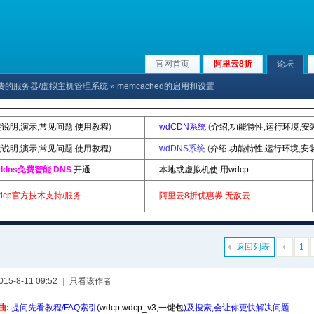
官网首页
阿里云8折
论坛
x下免费的服务器/虚拟主机管理系统
» memcached的启用和设置
装说明
,
演示
,
常见问题
,
使用教程
)
wdCDN系统
(
介绍
,
功能特性
,
运行环境
,
安
装说明
,
演示
,
常见问题
,
使用教程
)
wdDNS系统
(
介绍
,
功能特性
,
运行环境
,
安
ddns免费智能 DNS
开通
本地或虚拟机使 用wdcp
dcp官方技术支持/服务
阿里云8折优惠券
无敌云
返回列表
1
5-8-11 09:52
|
只看该作者
曲:
提问先看教程/FAQ索引(
wdcp
,
wdcp_v3
,
一键包
)及搜索,会让你更快解决问题