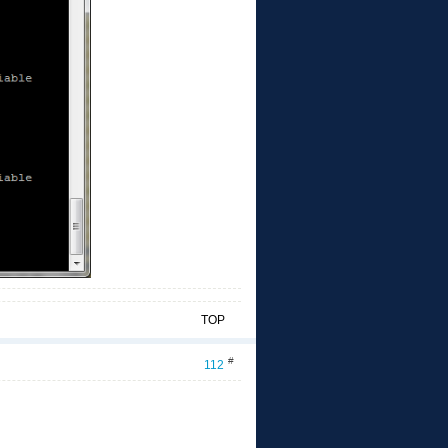
TOP
#
112