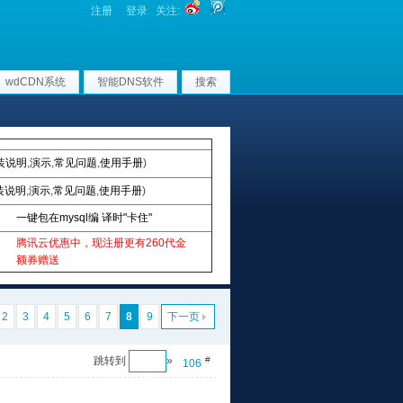
注册
登录
关注:
wdCDN系统
智能DNS软件
搜索
装说明
,
演示
,
常见问题
,
使用手册
)
装说明
,
演示
,
常见问题
,
使用手册
)
一键包在mysql编 译时"卡住"
腾讯云优惠中，现注册更有260代金
额券赠送
2
3
4
5
6
7
8
9
下一页
跳转到
»
#
106