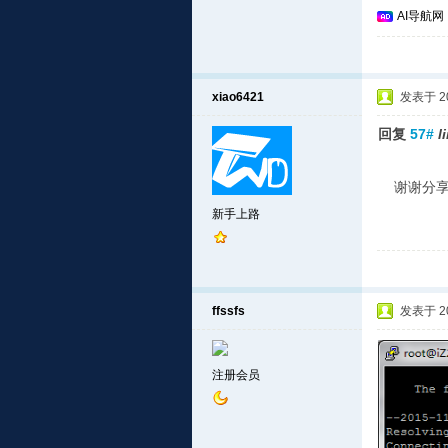
AI导航网
xiao6421
发表于 201
回复
57#
l
谢谢分享
新手上路
ffssfs
发表于 201
注册会员