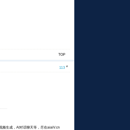
TOP
#
113
频生成，AI对话聊天等，尽在aiaiV.cn