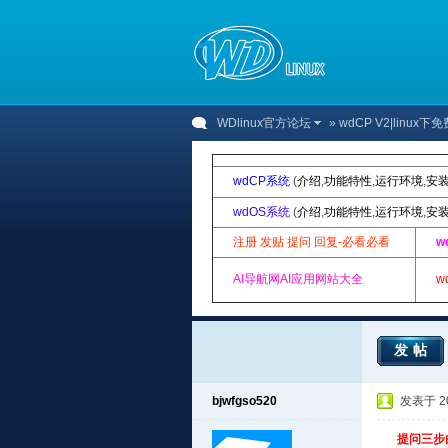
WDlinux官方论坛
»
wdCP V2|linu
wdCP系统
(
介绍
,
功能特性
,
运行环境
,
安
wdOS系统
(
介绍
,
功能特性
,
运行环境
,
安
注册 发贴 提问 回复-必看必看
w
AI导航网AI应用网站大全
w
发帖
bjwfgso520
发表于 201
提问三步