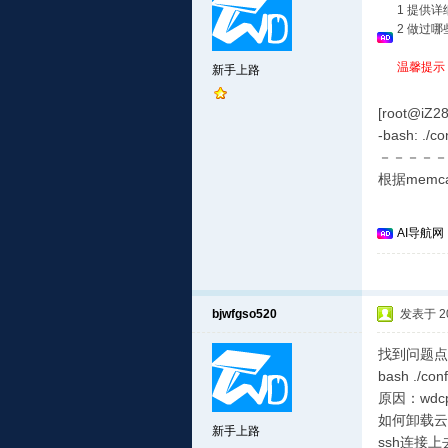
1 提供
2 做过
温馨提示
新手上路
[root@iZ28z
-bash: ./c
－－－－－
根据mem
AI导航网
bjwfgso520
发表于 201
找到问题点
bash ./con
原因：wd
如何卸载云
新手上路
ssh连接上去，