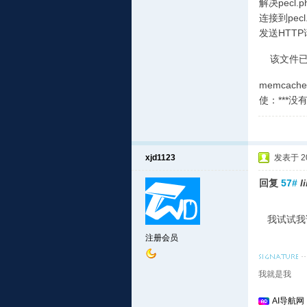
解决pecl.php
连接到pecl.p
发送HTTP
该文件已
memcach
使：***没
xjd1123
发表于 201
回复
57#
l
我试试我
注册会员
我就是我
AI导航网