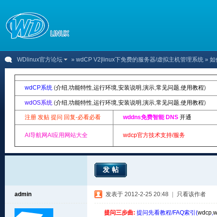
WDlinux官方论坛
»
wdCP V2|linux下免费的服务器/虚拟主机管理系统
» 
wdCP系统
(
介绍
,
功能特性
,
运行环境
,
安装说明
,
演示
,
常见问题
,
使用教程
)
wdOS系统
(
介绍
,
功能特性
,
运行环境
,
安装说明
,
演示
,
常见问题
,
使用教程
)
注册 发贴 提问 回复-必看必看
wddns免费智能 DNS
开通
AI导航网AI应用网站大全
wdcp官方技术支持/服务
发帖
admin
发表于 2012-2-25 20:48
|
只看该作者
提问三步曲:
提问先看教程/FAQ索引(
wdcp
,
w