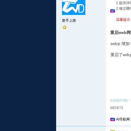
1 提供
2 做过
温馨提示
新手上路
重启web
wdcp 
重启了wd
WD学习
AI导航网