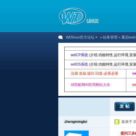
WDlinux官方论坛
»
站务管理
» 重启we
wdCP系统
(
介绍
,
功能特性
,
运行环境
,
安
wdOS系统
(
介绍
,
功能特性
,
运行环境
,
安
注册 发贴 提问 回复-必看必看
w
AI导航网AI应用网站大全
w
发帖
zhengminglei
发表于 202
提问三步