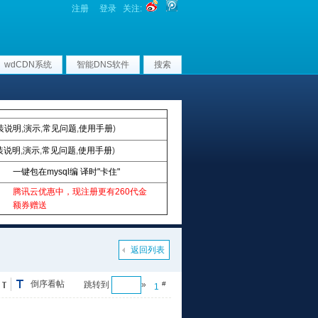
注册
登录
关注:
wdCDN系统
智能DNS软件
搜索
装说明
,
演示
,
常见问题
,
使用手册
)
装说明
,
演示
,
常见问题
,
使用手册
)
一键包在mysql编 译时"卡住"
腾讯云优惠中，现注册更有260代金
额券赠送
返回列表
倒序看帖
跳转到
»
#
1