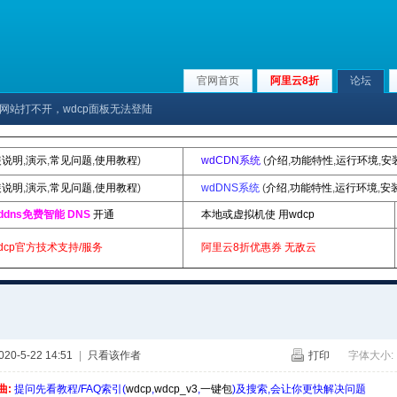
官网首页
阿里云8折
论坛
b网站打不开，wdcp面板无法登陆
装说明
,
演示
,
常见问题
,
使用教程
)
wdCDN系统
(
介绍
,
功能特性
,
运行环境
,
安
装说明
,
演示
,
常见问题
,
使用教程
)
wdDNS系统
(
介绍
,
功能特性
,
运行环境
,
安
ddns免费智能 DNS
开通
本地或虚拟机使 用wdcp
dcp官方技术支持/服务
阿里云8折优惠券
无敌云
0-5-22 14:51
|
只看该作者
打印
字体大小:
曲:
提问先看教程/FAQ索引(
wdcp
,
wdcp_v3
,
一键包
)及搜索,会让你更快解决问题