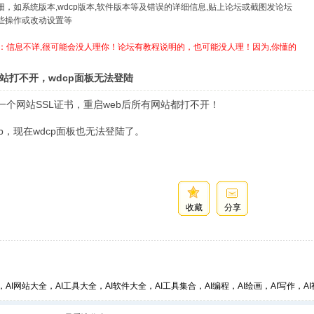
详细，如系统版本,wdcp版本,软件版本等及错误的详细信息,贴上论坛或截图发论坛
哪些操作或改动设置等
：信息不详,很可能会没人理你！论坛有教程说明的，也可能没人理！因为,你懂的
网站打不开，wdcp面板无法登陆
增加一个网站SSL证书，重启web后所有网站都打不开！
cp，现在wdcp面板也无法登陆了。
收藏
分享
，AI网站大全，AI工具大全，AI软件大全，AI工具集合，AI编程，AI绘画，AI写作，AI视