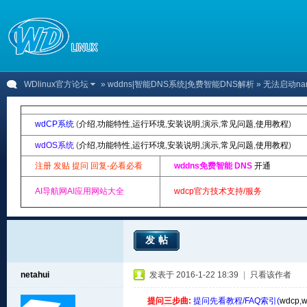
WDlinux官方论坛
»
wddns|智能DNS系统|免费智能DNS解析
» 无法启动na
wdCP系统
(
介绍
,
功能特性
,
运行环境
,
安装说明
,
演示
,
常见问题
,
使用教程
)
wdOS系统
(
介绍
,
功能特性
,
运行环境
,
安装说明
,
演示
,
常见问题
,
使用教程
)
注册 发贴 提问 回复-必看必看
wddns免费智能 DNS
开通
AI导航网AI应用网站大全
wdcp官方技术支持/服务
发帖
netahui
发表于 2016-1-22 18:39
|
只看该作者
提问三步曲:
提问先看教程/FAQ索引(
wdcp
,
w