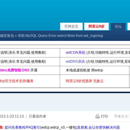
官网首页
阿里云8折
论坛
p|一键安装包
» 求助:MySQL Query Error:select ltime from wd_loginlog
装说明
,
演示
,
常见问题
,
使用教程
)
wdCDN系统
(
介绍
,
功能特性
,
运行环境
,
安
装说明
,
演示
,
常见问题
,
使用教程
)
wdDNS系统
(
介绍
,
功能特性
,
运行环境
,
安
ddns免费智能 DNS
开通
本地或虚拟机使 用wdcp
dcp官方技术支持/服务
阿里云8折优惠券
无敌云
3-1-23 11:13
|
只看该作者
打印
字体大小:
曲:
提问先看教程/FAQ索引(
wdcp
,
wdcp_v3
,
一键包
)及搜索,会让你更快解决问题