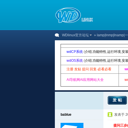
WDlinux官方论坛
»
lamp|lnmp|lnam
wdCP系统
(
介绍
,
功能特性
,
运行环境
,
安
wdOS系统
(
介绍
,
功能特性
,
运行环境
,
安
注册 发贴 提问 回复-必看必看
w
AI导航网AI应用网站大全
w
发帖
bablue
发表于 201
提问三步