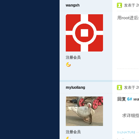
wangxh
发表于 201
用root进
注册会员
myluoliang
发表于 201
回复
6#
wa
求详细指
注册会员