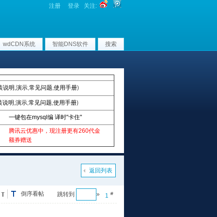
注册
登录
关注:
wdCDN系统
智能DNS软件
搜索
装说明
,
演示
,
常见问题
,
使用手册
)
装说明
,
演示
,
常见问题
,
使用手册
)
一键包在mysql编 译时"卡住"
腾讯云优惠中，现注册更有260代金
额券赠送
返回列表
倒序看帖
跳转到
»
#
1