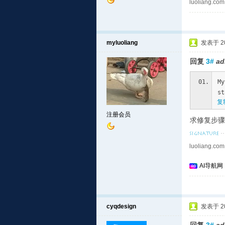
luoliang.com
myluoliang
发表于 201
回复
3#
ad
My
st
复
注册会员
求修复步骤
luoliang.com
AI导航网
cyqdesign
发表于 201