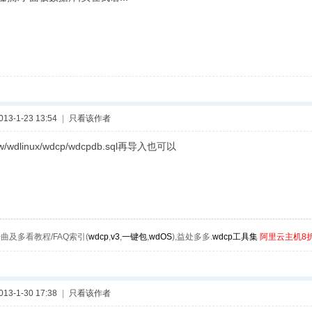
3-1-23 13:54
|
只看该作者
wdlinux/wdcp/wdcpdb.sql再导入也可以
曲及多看教程/FAQ索引(
wdcp
,
v3
,
一键包
,
wdOS
),益处多多.
wdcp工具集
阿里云主机8
3-1-30 17:38
|
只看该作者