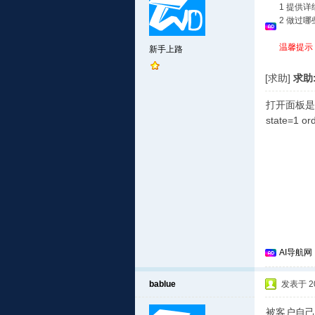
1 提供
2 做过
温馨提示
新手上路
[求助]
求助:M
打开面板是这个提示
state=1 ord
AI导航网
bablue
发表于 201
被客户自己