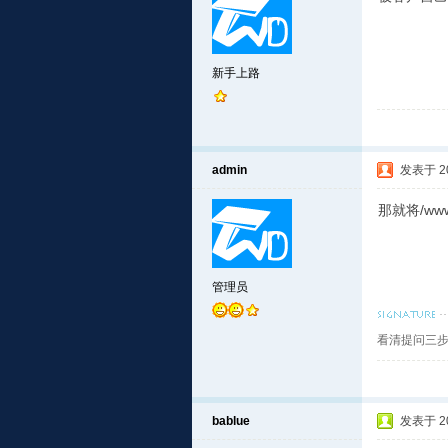
新手上路
admin
发表于 201
那就将/www/
管理员
看清提问三步
bablue
发表于 201