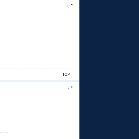
#
6
TOP
#
7