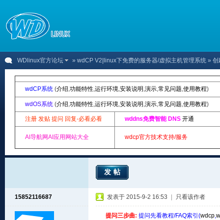
WDlinux官方论坛
»
wdCP V2|linux下免费的服务器/虚拟主机管理系统
» 
wdCP系统
(
介绍
,
功能特性
,
运行环境
,
安装说明
,
演示
,
常见问题
,
使用教程
)
wdOS系统
(
介绍
,
功能特性
,
运行环境
,
安装说明
,
演示
,
常见问题
,
使用教程
)
注册 发贴 提问 回复-必看必看
wddns免费智能 DNS
开通
AI导航网AI应用网站大全
wdcp官方技术支持/服务
发帖
15852116687
发表于 2015-9-2 16:53
|
只看该作者
提问三步曲:
提问先看教程/FAQ索引(
wdcp
,
w