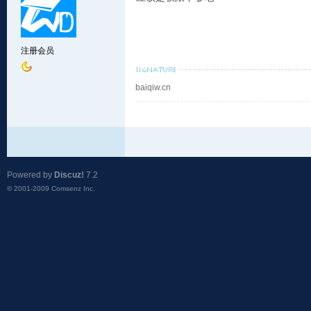
注册会员
baiqiw.cn
Powered by
Discuz!
7.2
© 2001-2009
Comsenz Inc.