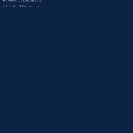
Powered by
Discuz!
7.2
© 2001-2009
Comsenz Inc.