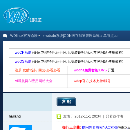
WDlinux官方论坛
»
wdcdn系统|CDN缓存加速管理系统
» 单节点cdn
wdCP系统
(
介绍
,
功能特性
,
运行环境
,
安装说明
,
演示
,
常见问题
,
使用教程
)
wdOS系统
(
介绍
,
功能特性
,
运行环境
,
安装说明
,
演示
,
常见问题
,
使用教程
)
注册 发贴 提问 回复-必看必看
wddns免费智能 DNS
开通
AI导航网AI应用网站大全
wdcp官方技术支持/服务
发帖
hailang
发表于 2012-11-1 20:34
|
只看该作者
提问三步曲:
提问先看教程/FAQ索引(
wdcp
,
w