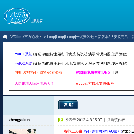
WDlinux官方论坛
»
lamp|lnmp|lnamp|一键安装包
» 新版本2.3安装完后
wdCP系统
(
介绍
,
功能特性
,
运行环境
,
安装说明
,
演示
,
常见问题
,
使用教程
)
wdOS系统
(
介绍
,
功能特性
,
运行环境
,
安装说明
,
演示
,
常见问题
,
使用教程
)
注册 发贴 提问 回复-必看必看
wddns免费智能 DNS
开通
AI导航网AI应用网站大全
wdcp官方技术支持/服务
发帖
zhengyukun
发表于 2012-4-8 15:07
|
只看该作者
提问三步曲:
提问先看教程/FAQ索引(
wdcp
,
w