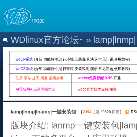
WDlinux官方论坛
» lamp|ln
wdCP系统
(
介绍
,
功能特性
,
运行环境
,
安装说明
,
演示
,
常见问题
,
使用教程
)
wdOS系统
(
介绍
,
功能特性
,
运行环境
,
安装说明
,
演示
,
常见问题
,
使用教程
)
注册 发贴 提问 回复-必看必看
wddns免费智能 DNS
开通
AI导航网AI应用网站大全
wdcp官方技术支持/服务
lamp|lnmp|lnamp|一键安装包
[
2394
主题 / 9628 回复 ]
RS
版块介绍: lanmp一键安装包|lam