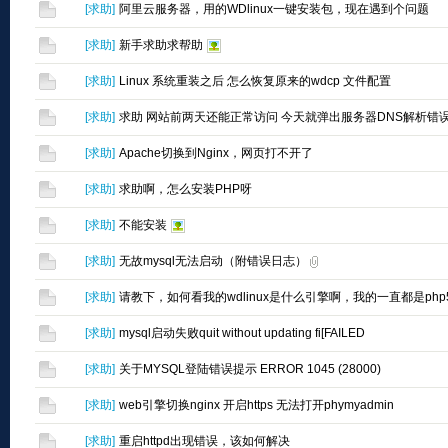
[
求助
]
阿里云服务器，用的WDlinux一键安装包，现在遇到个问题
[
求助
]
新手求助求帮助
[
求助
]
Linux 系统重装之后 怎么恢复原来的wdcp 文件配置
[
求助
]
求助 网站前两天还能正常访问 今天就弹出服务器DNS解析错
[
求助
]
Apache切换到Nginx，网页打不开了
[
求助
]
求助啊，怎么安装PHP呀
[
求助
]
不能安装
[
求助
]
无故mysql无法启动（附错误日志）
[
求助
]
请教下，如何看我的wdlinux是什么引擎啊，我的一直都是php5
[
求助
]
mysql启动失败quit without updating fi[FAILED
[
求助
]
关于MYSQL登陆错误提示 ERROR 1045 (28000)
[
求助
]
web引擎切换nginx 开启https 无法打开phymyadmin
[
求助
]
重启httpd出现错误，该如何解决