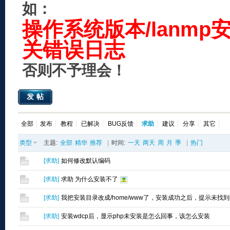
如：
操作系统版本/lanmp
关错误日志
否则不予理会！
发帖
全部
发布
教程
已解决
BUG反馈
求助
建议
分享
其它
类型
主题:
全部
精华
推荐
|
时间:
一天
两天
周
月
季
|
热门
[
求助
]
如何修改默认编码
[
求助
]
求助 为什么安装不了
[
求助
]
我把安装目录改成/home/www了，安装成功之后，提示未找到
[
求助
]
安装wdcp后，显示php未安装是怎么回事，该怎么安装