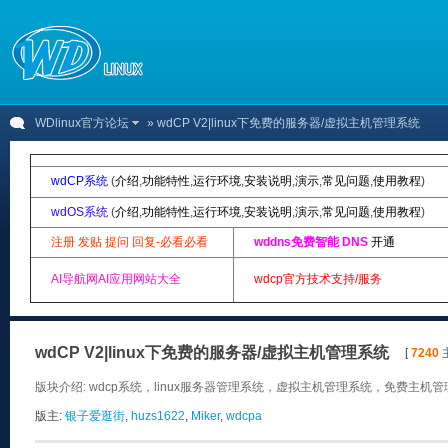
WDlinux官方论坛
» wdCP V2|linux下免费的服务器/虚拟主机管理系统
wdCP系统
(
介绍
,
功能特性
,
运行环境
,
安装说明
,
演示
,
常见问题
,
使用教程
)
wdOS系统
(
介绍
,
功能特性
,
运行环境
,
安装说明
,
演示
,
常见问题
,
使用教程
)
注册 发贴 提问 回复-必看必看
wddns免费智能 DNS
开通
AI导航网AI应用网站大全
wdcp官方技术支持/服务
wdCP V2|linux下免费的服务器/虚拟主机管理系统
[
7240
主
版块介绍: wdcp系统，linux服务器管理系统，虚拟主机管理系统，免费主机管理
版主:
银子爱逛街
,
huzs1622
,
Miker
,
wdcpa