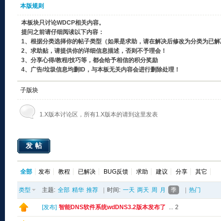
本版规则
本板块只讨论WDCP相关内容。
提问之前请仔细阅读以下内容：
1、根据分类选择你的帖子类型（如果是求助，请在解决后修改为分类为已解
2、求助贴，请提供你的详细信息描述，否则不予理会！
3、分享心得/教程/技巧等，都会给予相信的积分奖励
4、广告/垃圾信息均删ID，与本板无关内容会进行删除处理！
子版块
1.X版本讨论区，所有1.X版本的请到这里发表
发帖
全部
发布
教程
已解决
BUG反馈
求助
建议
分享
其它
类型
主题:
全部
精华
推荐
|
时间:
一天
两天
周
月
季
|
热门
[
发布
]
智能DNS软件系统wdDNS3.2版本发布了
...
2