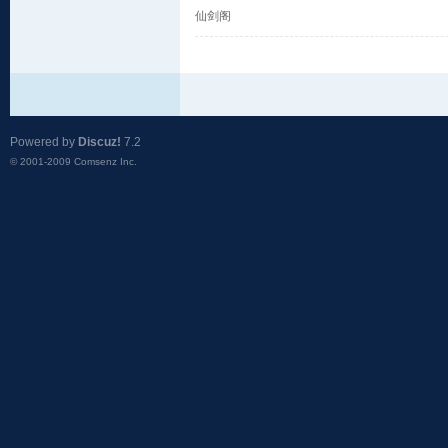
仙剑阁
Powered by
Discuz!
7.2
© 2001-2009
Comsenz Inc.