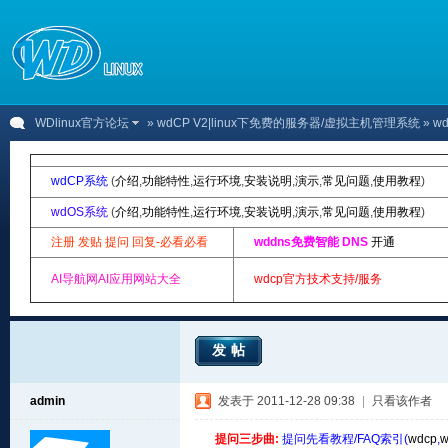
WDlinux官方论坛
»
wdCP V2|linux下免费的服务器/虚拟主机管理系统
» 
wdCP系统
(
介绍
,
功能特性
,
运行环境
,
安装说明
,
演示
,
常见问题
,
使用教程
)
wdOS系统
(
介绍
,
功能特性
,
运行环境
,
安装说明
,
演示
,
常见问题
,
使用教程
)
注册 发贴 提问 回复-必看必看
wddns免费智能 DNS
开通
AI导航网AI应用网站大全
wdcp官方技术支持/服务
发帖
admin
发表于 2011-12-28 09:38
|
只看该作者
提问三步曲:
提问先看教程/FAQ索引(
wdcp
,
w