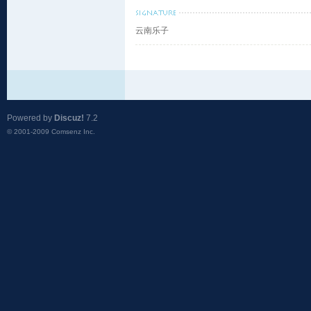
云南乐子
Powered by
Discuz!
7.2
© 2001-2009
Comsenz Inc.