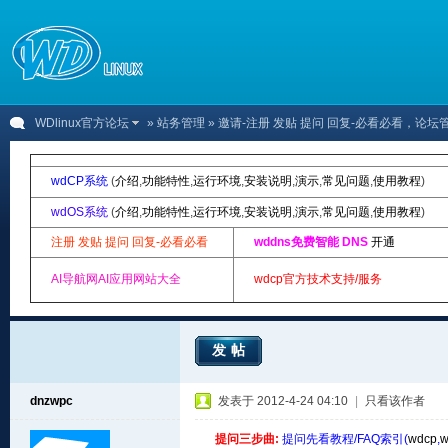
WDlinux官方论坛
»
站务管理
» 邀请-注册 发贴 提问 回复-必看必看，论
wdCP系统
(
介绍
,
功能特性
,
运行环境
,
安装说明
,
演示
,
常见问题
,
使用教程
)
wdOS系统
(
介绍
,
功能特性
,
运行环境
,
安装说明
,
演示
,
常见问题
,
使用教程
)
注册 发贴 提问 回复-必看必看
wddns免费智能 DNS
开通
AI导航网AI应用网站大全
wdcp官方技术支持/服务
发帖
dnzwpc
发表于 2012-4-24 04:10
|
只看该作者
提问三步曲:
提问先看教程/FAQ索引(
wdcp
,
w