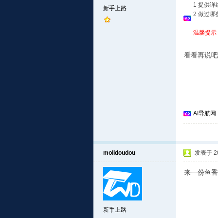
1 提供
新手上路
2 做过
温馨提示
看看再说
AI导航网
molidoudou
发表于 201
来一份鱼香
新手上路