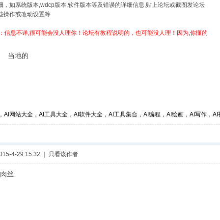
详细，如系统版本,wdcp版本,软件版本等及错误的详细信息,贴上论坛或截图发论坛
哪些操作或改动设置等
：信息不详,很可能会没人理你！论坛有教程说明的，也可能没人理！因为,你懂的
吧 当地的
，AI网站大全，AI工具大全，AI软件大全，AI工具集合，AI编程，AI绘画，AI写作，AI视
5-4-29 15:32
|
只看该作者
肉丝