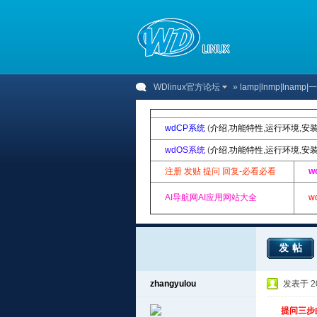
WDlinux官方论坛
»
lamp|lnmp|lnam
wdCP系统
(
介绍
,
功能特性
,
运行环境
,
安
wdOS系统
(
介绍
,
功能特性
,
运行环境
,
安
注册 发贴 提问 回复-必看必看
w
AI导航网AI应用网站大全
w
发帖
zhangyulou
发表于 201
提问三步