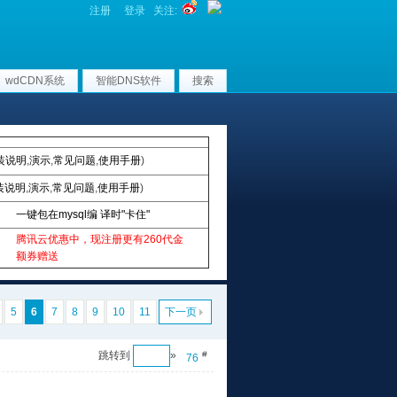
注册
登录
关注:
wdCDN系统
智能DNS软件
搜索
装说明
,
演示
,
常见问题
,
使用手册
)
装说明
,
演示
,
常见问题
,
使用手册
)
一键包在mysql编 译时"卡住"
腾讯云优惠中，现注册更有260代金
额券赠送
5
6
7
8
9
10
11
下一页
跳转到
»
#
76