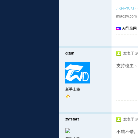
miaozw.com
AI导航网
glzjin
发表于 201
支持楼主～
新手上路
zyfstart
发表于 201
不错不错。