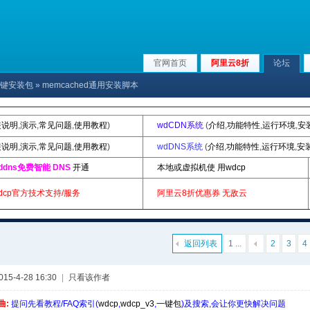
官网首页
阿里云8折
论坛
p|一键安装包
» memcached通用安装脚本
装说明
,
演示
,
常见问题
,
使用教程
)
wdCDN系统
(
介绍
,
功能特性
,
运行环境
,
安
装说明
,
演示
,
常见问题
,
使用教程
)
wdDNS系统
(
介绍
,
功能特性
,
运行环境
,
安
ddns免费智能 DNS
开通
本地或虚拟机使 用wdcp
dcp官方技术支持/服务
阿里云8折优惠券
无敌云
返回列表
1 ...
2
3
4
5-4-28 16:30
|
只看该作者
曲:
提问先看教程/FAQ索引(
wdcp
,
wdcp_v3
,
一键包
)及搜索,会让你更快解决问题