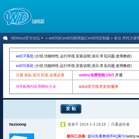
WDlinux官方论坛
»
wdOS|CentOS精简版|CentOS定制版
» 各位 拜托大家
wdCP系统
(
介绍
,
功能特性
,
运行环境
,
安装说明
,
演示
,
常见问题
,
使用教程
)
wdOS系统
(
介绍
,
功能特性
,
运行环境
,
安装说明
,
演示
,
常见问题
,
使用教程
)
注册 发贴 提问 回复-必看必看
wddns免费智能 DNS
开通
AI导航网AI应用网站大全
wdcp官方技术支持/服务
发帖
hezixiong
发表于 2014-1-3 19:18
|
只看该作者
提问三步曲:
提问先看教程/FAQ索引(
wdcp
,
w