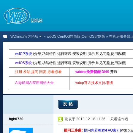
WDlinux官方论坛
»
wdOS|CentOS精简版|CentOS定制版
» 在机房服务器上装
wdCP系统
(
介绍
,
功能特性
,
运行环境
,
安装说明
,
演示
,
常见问题
,
使用教程
)
wdOS系统
(
介绍
,
功能特性
,
运行环境
,
安装说明
,
演示
,
常见问题
,
使用教程
)
注册 发贴 提问 回复-必看必看
wddns免费智能 DNS
开通
AI导航网AI应用网站大全
wdcp官方技术支持/服务
发帖
hgh0720
发表于 2013-12-18 11:26
|
只看该作者
提问三步曲:
提问先看教程/FAQ索引(
wdcp
,
w