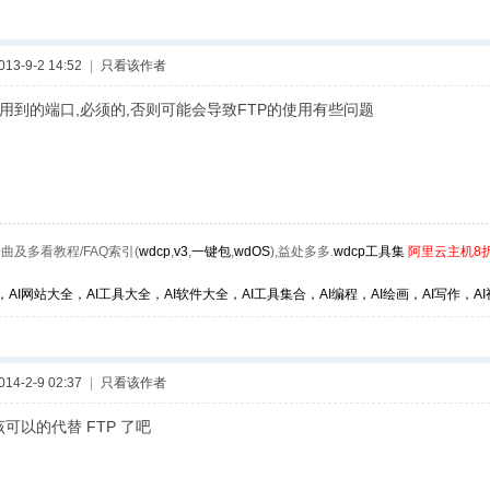
3-9-2 14:52
|
只看该作者
P用到的端口,必须的,否则可能会导致FTP的使用有些问题
曲及多看教程/FAQ索引(
wdcp
,
v3
,
一键包
,
wdOS
),益处多多.
wdcp工具集
阿里云主机8
，AI网站大全，AI工具大全，AI软件大全，AI工具集合，AI编程，AI绘画，AI写作，AI视
4-2-9 02:37
|
只看该作者
应该可以的代替 FTP 了吧