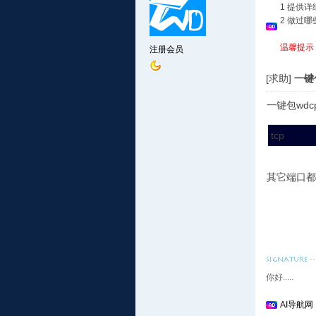
1 提供
2 做过
温馨提示
注册会员
[求助]
一键包
一键包wdc
tcp
其它端口都
你好.....
AI导航网