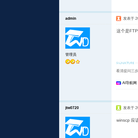
admin
发表于 201
这个是FT
管理员
看清提问三步
AI导航网
jtw0720
发表于 201
winscp 