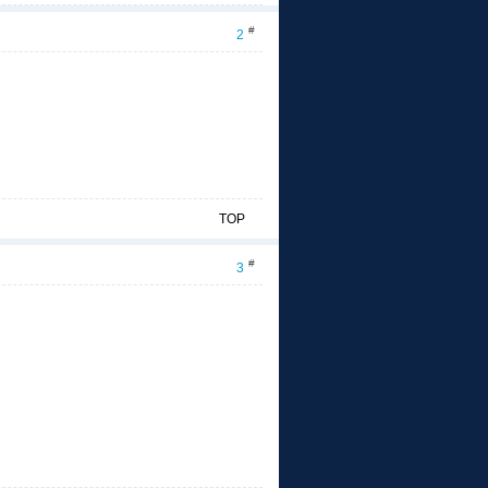
#
2
TOP
#
3