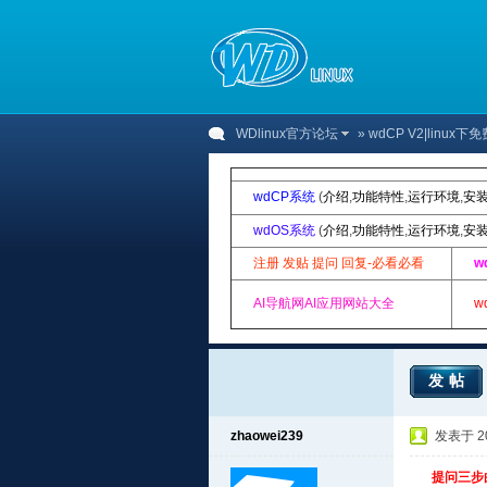
WDlinux官方论坛
»
wdCP V2|linu
wdCP系统
(
介绍
,
功能特性
,
运行环境
,
安
wdOS系统
(
介绍
,
功能特性
,
运行环境
,
安
注册 发贴 提问 回复-必看必看
w
AI导航网AI应用网站大全
w
发帖
zhaowei239
发表于 201
提问三步