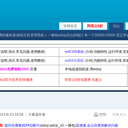
官网首页
阿里云8折
论坛
x下免费的服务器/虚拟主机管理系统
» 一键包wdcp后台的端口 有一个20000:20500 是正
装说明
,
演示
,
常见问题
,
使用教程
)
wdCDN系统
(
介绍
,
功能特性
,
运行环境
,
安
装说明
,
演示
,
常见问题
,
使用教程
)
wdDNS系统
(
介绍
,
功能特性
,
运行环境
,
安
ddns免费智能 DNS
开通
本地或虚拟机使 用wdcp
dcp官方技术支持/服务
阿里云8折优惠券
无敌云
3-8-23 10:58
|
只看该作者
打印
字体大小:
曲:
提问先看教程/FAQ索引(
wdcp
,
wdcp_v3
,
一键包
)及搜索,会让你更快解决问题