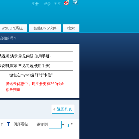
注册
登录
关注:
wdCDN系统
智能DNS软件
搜索
常必须的吗？
装说明
,
演示
,
常见问题
,
使用手册
)
装说明
,
演示
,
常见问题
,
使用手册
)
一键包在mysql编 译时"卡住"
腾讯云优惠中，现注册更有260代金
额券赠送
返回列表
倒序看帖
跳转到
»
#
1