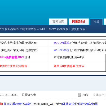
官网首页
阿里云8折
论坛
x下免费的服务器/虚拟主机管理系统
» WDCP Metro 界面模版！预览抢先看！
装说明
,
演示
,
常见问题
,
使用教程
)
wdCDN系统
(
介绍
,
功能特性
,
运行环境
,
安
装说明
,
演示
,
常见问题
,
使用教程
)
wdDNS系统
(
介绍
,
功能特性
,
运行环境
,
安
ddns免费智能 DNS
开通
本地或虚拟机使 用wdcp
dcp官方技术支持/服务
阿里云8折优惠券
无敌云
3-8-1 15:51
|
只看该作者
打印
字体大小:
曲:
提问先看教程/FAQ索引(
wdcp
,
wdcp_v3
,
一键包
)及搜索,会让你更快解决问题