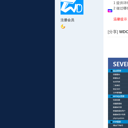
1 提供
2 做过
温馨提示
注册会员
[分享]
WDC