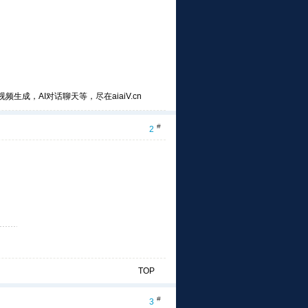
频生成，AI对话聊天等，尽在aiaiV.cn
#
2
TOP
#
3