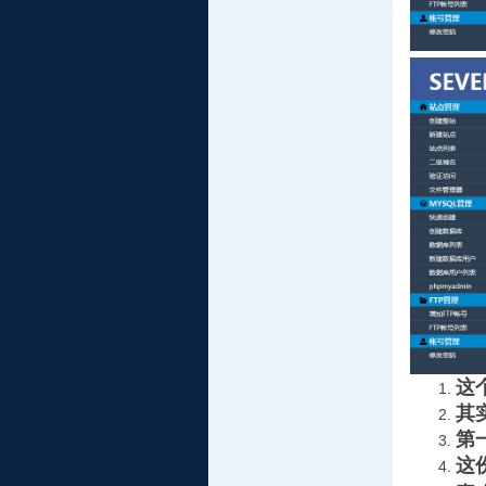
这
其
第
这