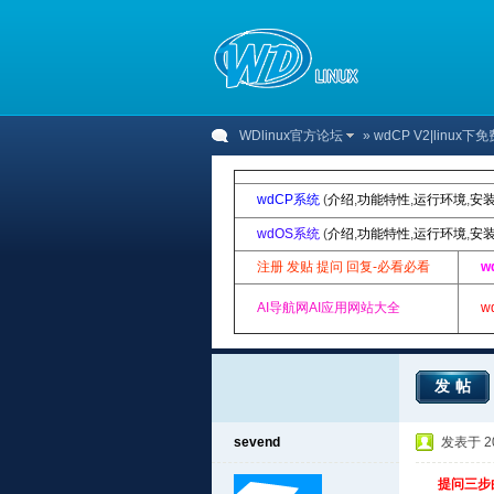
WDlinux官方论坛
»
wdCP V2|linu
wdCP系统
(
介绍
,
功能特性
,
运行环境
,
安
wdOS系统
(
介绍
,
功能特性
,
运行环境
,
安
注册 发贴 提问 回复-必看必看
w
AI导航网AI应用网站大全
w
发帖
sevend
发表于 201
提问三步