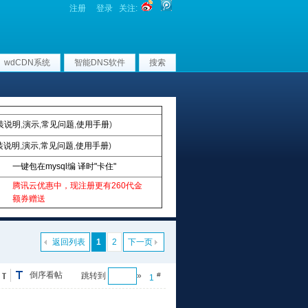
注册
登录
关注:
wdCDN系统
智能DNS软件
搜索
装说明
,
演示
,
常见问题
,
使用手册
)
装说明
,
演示
,
常见问题
,
使用手册
)
一键包在mysql编 译时"卡住"
腾讯云优惠中，现注册更有260代金
额券赠送
返回列表
1
2
下一页
倒序看帖
跳转到
»
#
1