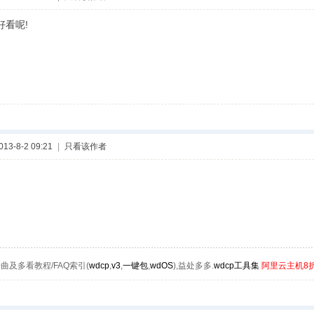
好看呢!
3-8-2 09:21
|
只看该作者
曲及多看教程/FAQ索引(
wdcp
,
v3
,
一键包
,
wdOS
),益处多多.
wdcp工具集
阿里云主机8