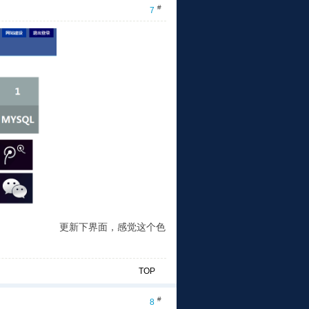
#
7
更新下界面，感觉这个色
TOP
#
8