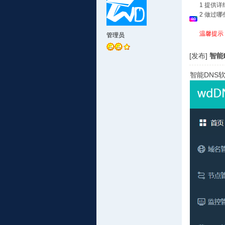
1 提供
2 做过
温馨提示
管理员
[发布]
智能D
智能DNS