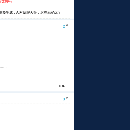
折优惠码
频生成，AI对话聊天等，尽在aiaiV.cn
#
2
TOP
#
3