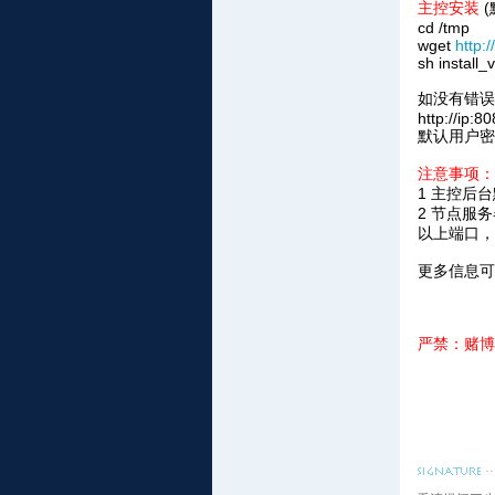
主控安装
(
cd /tmp
wget
http:/
sh install_
如没有错误
http://ip:8
默认用户密码
注意事项：
1 主控后
2 节点服
以上端口，
更多信息
严禁：赌博