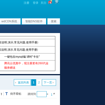
注册
登录
关注:
wdCDN系统
智能DNS软件
搜索
装说明
,
演示
,
常见问题
,
使用手册
)
装说明
,
演示
,
常见问题
,
使用手册
)
一键包在mysql编 译时"卡住"
腾讯云优惠中，现注册更有260代金
额券赠送
返回列表
1
2
下一页
倒序看帖
跳转到
»
#
1