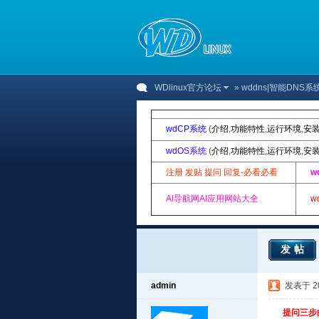
WDlinux官方论坛
»
wddns|智能DNS
wdCP系统
(
介绍
,
功能特性
,
运行环境
,
安
wdOS系统
(
介绍
,
功能特性
,
运行环境
,
安
注册 发贴 提问 回复-必看必看
w
AI导航网AI应用网站大全
w
发帖
admin
发表于 202
提问三步