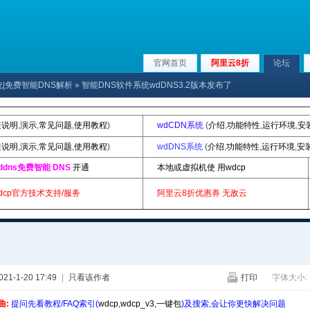
官网首页
阿里云8折
论坛
系统|免费智能DNS解析
» 智能DNS软件系统wdDNS3.2版本发布了
装说明
,
演示
,
常见问题
,
使用教程
)
wdCDN系统
(
介绍
,
功能特性
,
运行环境
,
安
装说明
,
演示
,
常见问题
,
使用教程
)
wdDNS系统
(
介绍
,
功能特性
,
运行环境
,
安
ddns免费智能 DNS
开通
本地或虚拟机使 用wdcp
dcp官方技术支持/服务
阿里云8折优惠券
无敌云
1-1-20 17:49
|
只看该作者
打印
字体大小:
曲:
提问先看教程/FAQ索引(
wdcp
,
wdcp_v3
,
一键包
)及搜索,会让你更快解决问题