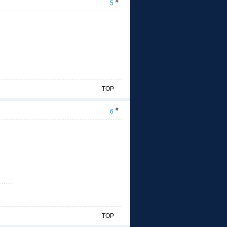
#
5
TOP
#
6
TOP