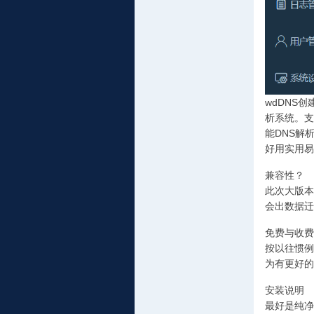
wdDNS
析系统。支
能DNS解
好用实用易
兼容性？
此次大版本
会出数据迁
免费与收费
按以往惯例
为有更好的
安装说明
最好是纯净