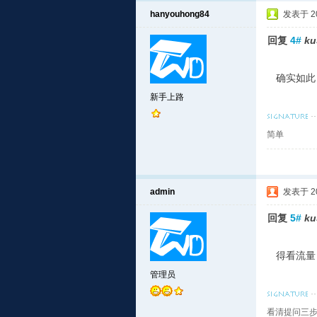
hanyouhong84
发表于 202
回复
4#
ku
确实如此
新手上路
简单
admin
发表于 202
回复
5#
ku
得看流量，
管理员
看清提问三步