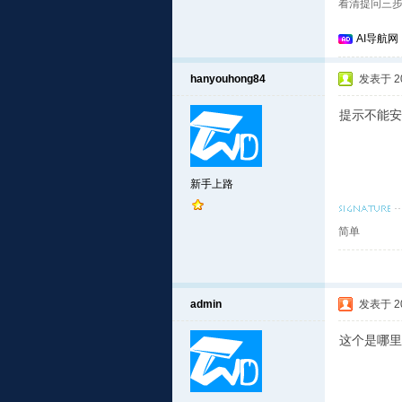
看清提问三步
AI导航网
hanyouhong84
发表于 202
提示不能安装re
新手上路
简单
admin
发表于 202
这个是哪里