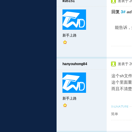
ku5151
发表于 202
回复
3#
ad
能告诉，推
新手上路
hanyouhong84
发表于 202
这个sh文件里 ht
这个里面重
而且不清楚执
新手上路
简单