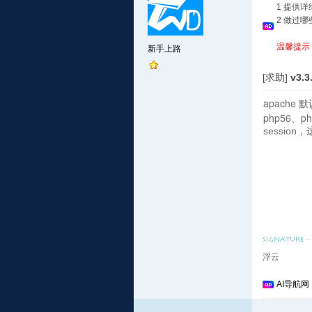
1 提供
2 做过
温馨提示
新手上路
[求助]
v3.
apache
php56
session，
浮云
AI导航网