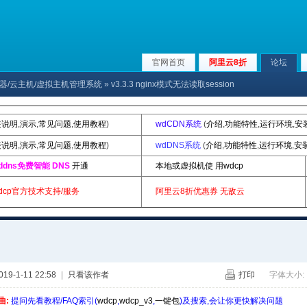
官网首页
阿里云8折
论坛
x服务器/云主机/虚拟主机管理系统
» v3.3.3 nginx模式无法读取session
装说明
,
演示
,
常见问题
,
使用教程
)
wdCDN系统
(
介绍
,
功能特性
,
运行环境
,
安
装说明
,
演示
,
常见问题
,
使用教程
)
wdDNS系统
(
介绍
,
功能特性
,
运行环境
,
安
ddns免费智能 DNS
开通
本地或虚拟机使 用wdcp
dcp官方技术支持/服务
阿里云8折优惠券
无敌云
9-1-11 22:58
|
只看该作者
打印
字体大小:
曲:
提问先看教程/FAQ索引(
wdcp
,
wdcp_v3
,
一键包
)及搜索,会让你更快解决问题