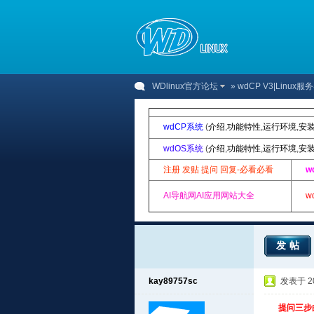
WDlinux官方论坛
»
wdCP V3|Linu
wdCP系统
(
介绍
,
功能特性
,
运行环境
,
安
wdOS系统
(
介绍
,
功能特性
,
运行环境
,
安
注册 发贴 提问 回复-必看必看
w
AI导航网AI应用网站大全
w
发帖
kay89757sc
发表于 201
提问三步