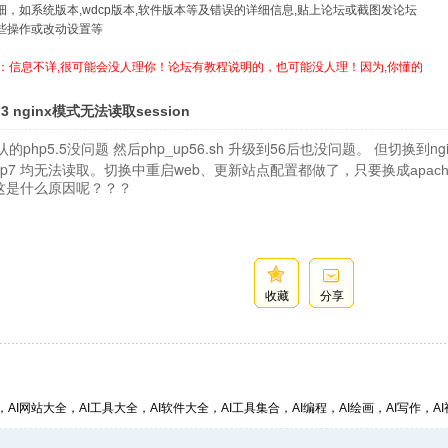
详细，如系统版本,wdcp版本,软件版本等及错误的详细信息,贴上论坛或截图发论坛
哪些操作或改动设置等
：信息不详,很可能会没人理你！论坛有教程说明的，也可能没人理！因为,你懂的
3.3 nginx模式无法读取session
 默认的php5.5没问题 然后php_up56.sh 升级到56后也没问题。 但切换到n
、php7 均无法读取。切换中重启web、更新站点配置都做了，只要换成
apa
这是什么原因呢？？？
收藏
分享
，AI网站大全，AI工具大全，AI软件大全，AI工具集合，AI编程，AI绘画，AI写作，AI视