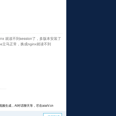
ginx 就读不到session了，多版本安装了
che立马正常，换成
nginx就读不到
频生成，AI对话聊天等，尽在aiaiV.cn