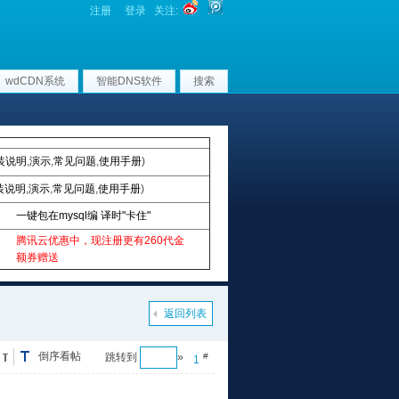
注册
登录
关注:
wdCDN系统
智能DNS软件
搜索
装说明
,
演示
,
常见问题
,
使用手册
)
装说明
,
演示
,
常见问题
,
使用手册
)
一键包在mysql编 译时"卡住"
腾讯云优惠中，现注册更有260代金
额券赠送
返回列表
倒序看帖
跳转到
»
#
1