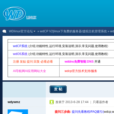
WDlinux官方论坛
»
wdCP V2|linux下免费的服务器/虚拟主机管理系统
» 
wdCP系统
(
介绍
,
功能特性
,
运行环境
,
安装说明
,
演示
,
常见问题
,
使用教程
)
wdOS系统
(
介绍
,
功能特性
,
运行环境
,
安装说明
,
演示
,
常见问题
,
使用教程
)
注册 发贴 提问 回复-必看必看
wddns免费智能 DNS
开通
AI导航网AI应用网站大全
wdcp官方技术支持/服务
发帖
wdywmz
发表于 2013-6-28 17:44
|
只看该作者
提问三步曲:
提问先看教程/FAQ索引(
wdcp
,
w