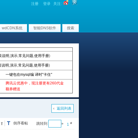
注册
登录
关注:
wdCDN系统
智能DNS软件
搜索
装说明
,
演示
,
常见问题
,
使用手册
)
装说明
,
演示
,
常见问题
,
使用手册
)
一键包在mysql编 译时"卡住"
腾讯云优惠中，现注册更有260代金
额券赠送
返回列表
倒序看帖
跳转到
»
#
1