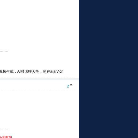
频生成，AI对话聊天等，尽在aiaiV.cn
#
2
折优惠码