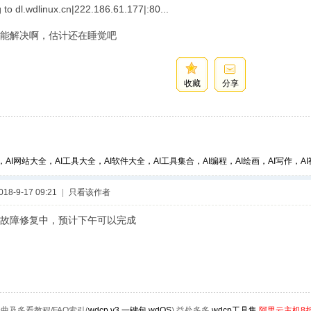
 to dl.wdlinux.cn|222.186.61.177|:80...
能解决啊，估计还在睡觉吧
收藏
分享
，AI网站大全，AI工具大全，AI软件大全，AI工具集合，AI编程，AI绘画，AI写作，AI视
8-9-17 09:21
|
只看该作者
故障修复中，预计下午可以完成
曲及多看教程/FAQ索引(
wdcp
,
v3
,
一键包
,
wdOS
),益处多多.
wdcp工具集
阿里云主机8