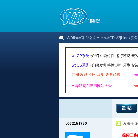
WDlinux官方论坛
»
wdCP V3|Linu
wdCP系统
(
介绍
,
功能特性
,
运行环境
,
安
wdOS系统
(
介绍
,
功能特性
,
运行环境
,
安
注册 发贴 提问 回复-必看必看
w
AI导航网AI应用网站大全
w
发帖
y072154750
发表于 201
提问三步