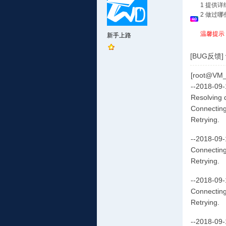
1 提供
2 做过
温馨提示
新手上路
[BUG反馈]
[root@VM_0
--2018-09-1
Resolving 
Connecting 
Retrying.
--2018-09-1
Connecting 
Retrying.
--2018-09-1
Connecting 
Retrying.
--2018-09-1