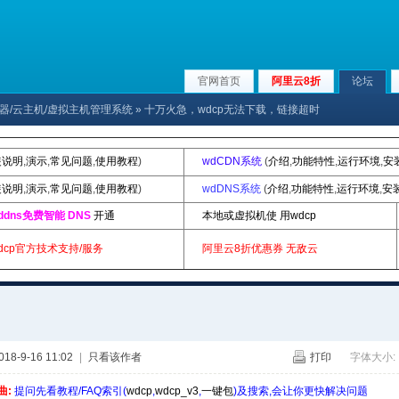
官网首页
阿里云8折
论坛
x服务器/云主机/虚拟主机管理系统
» 十万火急，wdcp无法下载，链接超时
装说明
,
演示
,
常见问题
,
使用教程
)
wdCDN系统
(
介绍
,
功能特性
,
运行环境
,
安
装说明
,
演示
,
常见问题
,
使用教程
)
wdDNS系统
(
介绍
,
功能特性
,
运行环境
,
安
ddns免费智能 DNS
开通
本地或虚拟机使 用wdcp
dcp官方技术支持/服务
阿里云8折优惠券
无敌云
8-9-16 11:02
|
只看该作者
打印
字体大小:
曲:
提问先看教程/FAQ索引(
wdcp
,
wdcp_v3
,
一键包
)及搜索,会让你更快解决问题