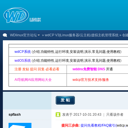
WDlinux官方论坛
»
wdCP V3|Linux服务器/云主机/虚拟主机管理系统
» 创
wdCP系统
(
介绍
,
功能特性
,
运行环境
,
安装说明
,
演示
,
常见问题
,
使用教程
)
wdOS系统
(
介绍
,
功能特性
,
运行环境
,
安装说明
,
演示
,
常见问题
,
使用教程
)
注册 发贴 提问 回复-必看必看
wddns免费智能 DNS
开通
AI导航网AI应用网站大全
wdcp官方技术支持/服务
发帖
spflash
发表于 2017-10-31 20:43
|
只看该作者
提问三步曲:
提问先看教程/FAQ索引(
wdcp
,
w