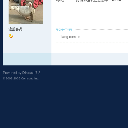
注册会员
luoliang.com.cn
Powered by
Discuz!
7.2
© 2001-2009
Comsenz Inc.