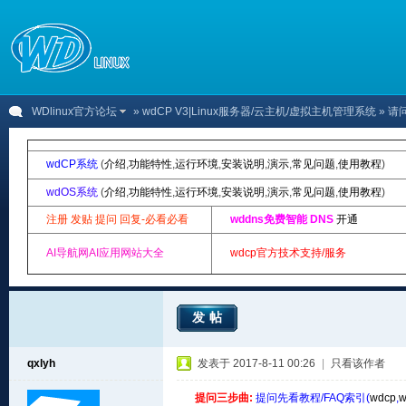
WDlinux官方论坛
»
wdCP V3|Linux服务器/云主机/虚拟主机管理系统
» 
wdCP系统
(
介绍
,
功能特性
,
运行环境
,
安装说明
,
演示
,
常见问题
,
使用教程
)
wdOS系统
(
介绍
,
功能特性
,
运行环境
,
安装说明
,
演示
,
常见问题
,
使用教程
)
注册 发贴 提问 回复-必看必看
wddns免费智能 DNS
开通
AI导航网AI应用网站大全
wdcp官方技术支持/服务
发帖
qxlyh
发表于 2017-8-11 00:26
|
只看该作者
提问三步曲:
提问先看教程/FAQ索引(
wdcp
,
w