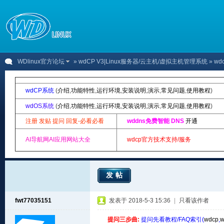
WDlinux官方论坛
»
wdCP V3|Linux服务器/云主机/虚拟主机管理系统
» w
wdCP系统
(
介绍
,
功能特性
,
运行环境
,
安装说明
,
演示
,
常见问题
,
使用教程
)
wdOS系统
(
介绍
,
功能特性
,
运行环境
,
安装说明
,
演示
,
常见问题
,
使用教程
)
注册 发贴 提问 回复-必看必看
wddns免费智能 DNS
开通
AI导航网AI应用网站大全
wdcp官方技术支持/服务
发帖
fwt77035151
发表于 2018-5-3 15:36
|
只看该作者
提问三步曲:
提问先看教程/FAQ索引(
wdcp
,
w