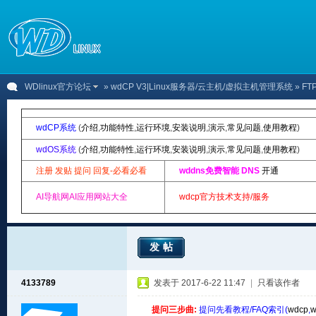
WDlinux官方论坛
»
wdCP V3|Linux服务器/云主机/虚拟主机管理系统
» F
wdCP系统
(
介绍
,
功能特性
,
运行环境
,
安装说明
,
演示
,
常见问题
,
使用教程
)
wdOS系统
(
介绍
,
功能特性
,
运行环境
,
安装说明
,
演示
,
常见问题
,
使用教程
)
注册 发贴 提问 回复-必看必看
wddns免费智能 DNS
开通
AI导航网AI应用网站大全
wdcp官方技术支持/服务
发帖
4133789
发表于 2017-6-22 11:47
|
只看该作者
提问三步曲:
提问先看教程/FAQ索引(
wdcp
,
w