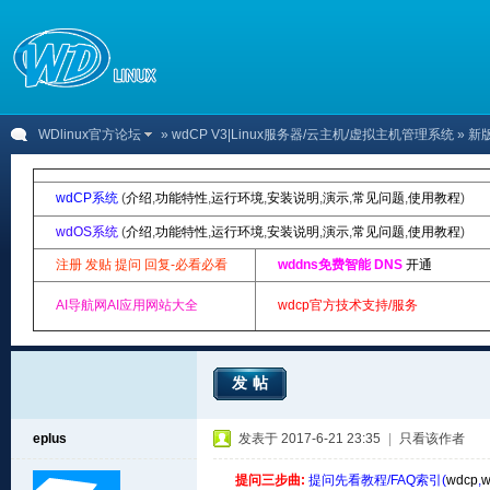
WDlinux官方论坛
»
wdCP V3|Linux服务器/云主机/虚拟主机管理系统
» 
wdCP系统
(
介绍
,
功能特性
,
运行环境
,
安装说明
,
演示
,
常见问题
,
使用教程
)
wdOS系统
(
介绍
,
功能特性
,
运行环境
,
安装说明
,
演示
,
常见问题
,
使用教程
)
注册 发贴 提问 回复-必看必看
wddns免费智能 DNS
开通
AI导航网AI应用网站大全
wdcp官方技术支持/服务
发帖
eplus
发表于 2017-6-21 23:35
|
只看该作者
提问三步曲:
提问先看教程/FAQ索引(
wdcp
,
w