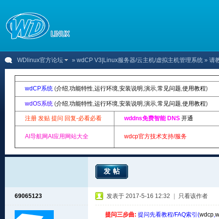
WDlinux官方论坛
»
wdCP V3|Linux服务器/云主机/虚拟主机管理系统
» 
wdCP系统
(
介绍
,
功能特性
,
运行环境
,
安装说明
,
演示
,
常见问题
,
使用教程
)
wdOS系统
(
介绍
,
功能特性
,
运行环境
,
安装说明
,
演示
,
常见问题
,
使用教程
)
注册 发贴 提问 回复-必看必看
wddns免费智能 DNS
开通
AI导航网AI应用网站大全
wdcp官方技术支持/服务
发帖
69065123
发表于 2017-5-16 12:32
|
只看该作者
提问三步曲:
提问先看教程/FAQ索引(
wdcp
,
w