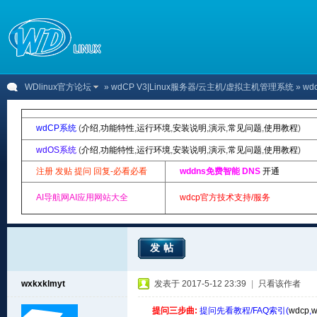
WDlinux官方论坛
»
wdCP V3|Linux服务器/云主机/虚拟主机管理系统
» wd
wdCP系统
(
介绍
,
功能特性
,
运行环境
,
安装说明
,
演示
,
常见问题
,
使用教程
)
wdOS系统
(
介绍
,
功能特性
,
运行环境
,
安装说明
,
演示
,
常见问题
,
使用教程
)
注册 发贴 提问 回复-必看必看
wddns免费智能 DNS
开通
AI导航网AI应用网站大全
wdcp官方技术支持/服务
发帖
wxkxklmyt
发表于 2017-5-12 23:39
|
只看该作者
提问三步曲:
提问先看教程/FAQ索引(
wdcp
,
w