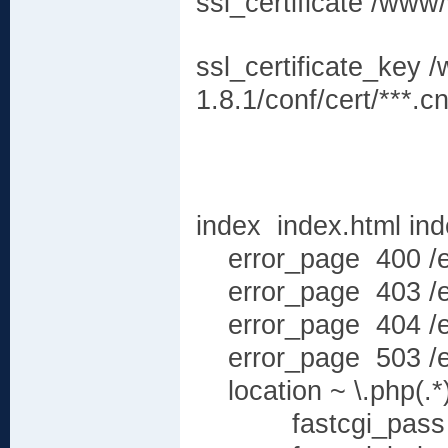
ssl_certificate /www
ssl_certificate_key 
1.8.1/conf/cert/***.c
index index.html ind
error_page 400 /er
error_page 403 /er
error_page 404 /er
error_page 503 /er
location ~ \.php(.*)
fastcgi_pass uni