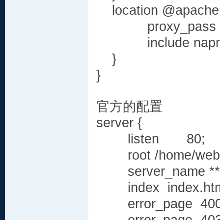
location @apache
proxy_pass http:
include naprox
}
}
官方的配置
server {
listen 80;
root /home/web/**
server_name *****
index index.html 
error_page 400 /e