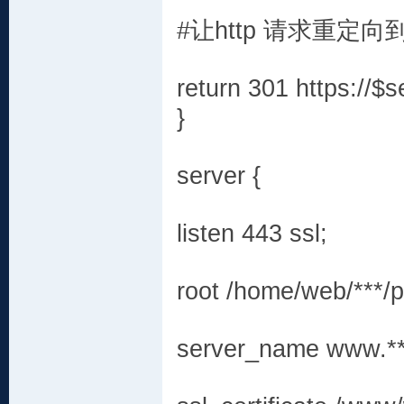
#让http 请求重定向到
return 301 https://$
}
server {
listen 443 ssl;
root /home/web/***/p
server_name www.**