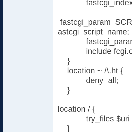
fastcgi_index i
fastcgi_param S
astcgi_script_name;
fastcgi_param 
include fcgi.co
}
location ~ /\.ht {
deny all;
}
location / {
try_files $uri 
}