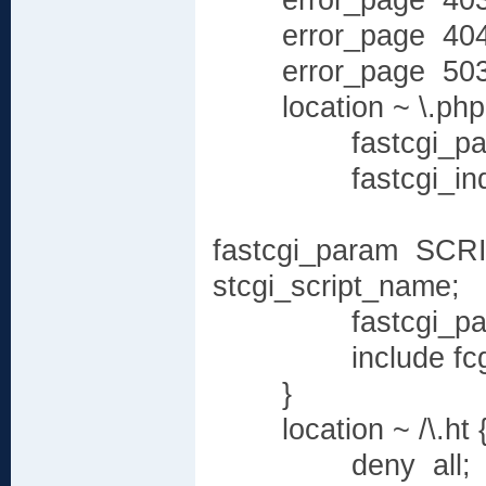
error_page 403 /e
error_page 404 /e
error_page 503 /e
location ~ \.php(.
fastcgi_pass un
fastcgi_index 
fastcgi_param S
stcgi_script_name;
fastcgi_param
include fcgi.
}
location ~ /\.ht 
deny all;