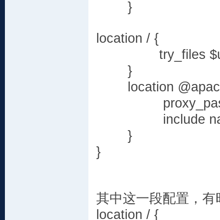
}
location / {
try_files $uri
}
location @apach
proxy_pass http
include napro
}
}
其中这一段配置，有
location / {