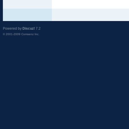
Powered by
Discuz!
7.2
© 2001-2009
Comsenz Inc.