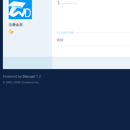
:) ..............
注册会员
你好
Powered by
Discuz!
7.2
© 2001-2009
Comsenz Inc.