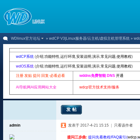
WDlinux官方论坛
»
wdCP V3|Linux服务器/云主机/虚拟主机管理系统
» w
wdCP系统
(
介绍
,
功能特性
,
运行环境
,
安装说明
,
演示
,
常见问题
,
使用教程
)
wdOS系统
(
介绍
,
功能特性
,
运行环境
,
安装说明
,
演示
,
常见问题
,
使用教程
)
注册 发贴 提问 回复-必看必看
wddns免费智能 DNS
开通
AI导航网AI应用网站大全
wdcp官方技术支持/服务
发帖
admin
发表于 2017-4-21 15:15
|
只看该作者
提问三步曲:
提问先看教程/FAQ索引(
wdcp
,
w