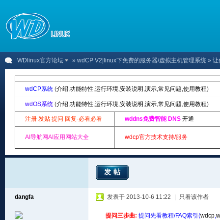
WDlinux官方论坛
»
wdCP V2|linux下免费的服务器/虚拟主机管理系统
» 
wdCP系统
(
介绍
,
功能特性
,
运行环境
,
安装说明
,
演示
,
常见问题
,
使用教程
)
wdOS系统
(
介绍
,
功能特性
,
运行环境
,
安装说明
,
演示
,
常见问题
,
使用教程
)
注册 发贴 提问 回复-必看必看
wddns免费智能 DNS
开通
AI导航网AI应用网站大全
wdcp官方技术支持/服务
发帖
dangfa
发表于 2013-10-6 11:22
|
只看该作者
提问三步曲:
提问先看教程/FAQ索引(
wdcp
,
w