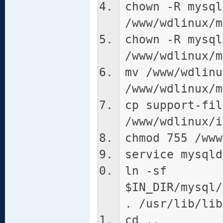
chown -R mysql
/www/wdlinux/m
chown -R mysql
/www/wdlinux/m
mv /www/wdlinu
/www/wdlinux/m
cp support-fil
/www/wdlinux/i
chmod 755 /www
service mysqld
ln -sf
$IN_DIR/mysql/
. /usr/lib/lib
cd ..