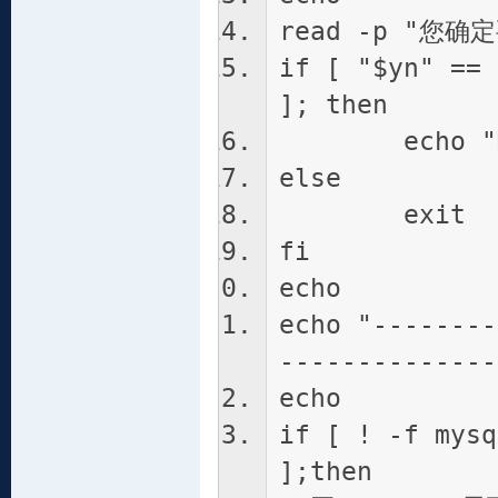
read -p "您确
if [ "$yn" == 
]; then
echo "MY
else
exit
fi
echo
echo "--------
--------------
echo
if [ ! -f mysq
];then