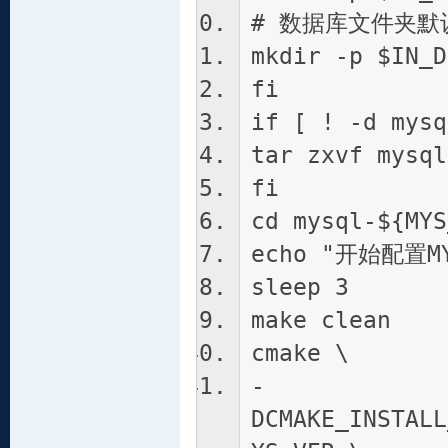
# 数据库文件夹默
mkdir -p $IN_D
fi
if [ ! -d mysq
tar zxvf mysql
fi
cd mysql-${MYS
echo "开始配置MY
sleep 3
make clean
cmake \
-
DCMAKE_INSTALL