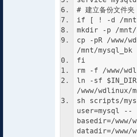
# 建立备份文件
if [ ! -d /mnt
mkdir -p /mnt/
cp -pR /www/wd
/mnt/mysql_bk
fi
rm -f /www/wdl
ln -sf $IN_DIR
/www/wdlinux/m
sh scripts/mys
user=mysql --
basedir=/www/w
datadir=/www/w