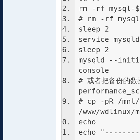
rm -rf mysql-$
# rm -rf mysql
sleep 2
service mysqld
sleep 2
mysqld --initi
console
# 或者把备份的
performance_sc
# cp -pR /mnt/
/www/wdlinux
echo
echo "--------