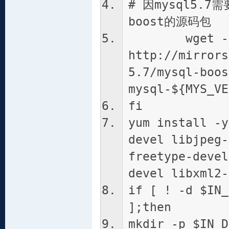
# 因mysql5.
boost的源码包
wget -
http://mirrors
5.7/mysql-boos
mysql-${MYS_VE
fi
yum install -y
devel libjpeg-
freetype-devel
devel libxml2-
if [ ! -d $IN_
];then
mkdir -p $IN_D