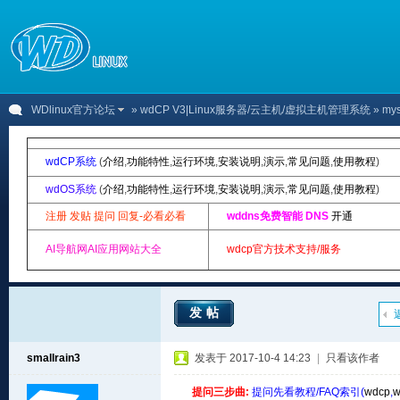
WDlinux官方论坛
»
wdCP V3|Linux服务器/云主机/虚拟主机管理系统
» my
wdCP系统
(
介绍
,
功能特性
,
运行环境
,
安装说明
,
演示
,
常见问题
,
使用教程
)
wdOS系统
(
介绍
,
功能特性
,
运行环境
,
安装说明
,
演示
,
常见问题
,
使用教程
)
注册 发贴 提问 回复-必看必看
wddns免费智能 DNS
开通
AI导航网AI应用网站大全
wdcp官方技术支持/服务
发帖
smallrain3
发表于 2017-10-4 14:23
|
只看该作者
提问三步曲:
提问先看教程/FAQ索引(
wdcp
,
w