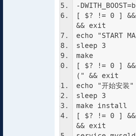
-DWITH_BOOST=b
[ $? != 0 ] 
&& exit
echo "START MA
sleep 3
make
[ $? != 0 ] &
(" && exit
echo "开始安装"
sleep 3
make install
[ $? != 0 ] 
&& exit
service mysqld