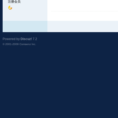
注册会员
Powered by
Discuz!
7.2
© 2001-2009
Comsenz Inc.