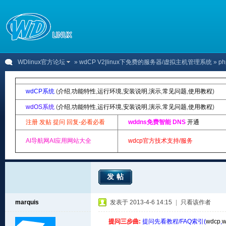
WDlinux官方论坛
»
wdCP V2|linux下免费的服务器/虚拟主机管理系统
» p
wdCP系统
(
介绍
,
功能特性
,
运行环境
,
安装说明
,
演示
,
常见问题
,
使用教程
)
wdOS系统
(
介绍
,
功能特性
,
运行环境
,
安装说明
,
演示
,
常见问题
,
使用教程
)
注册 发贴 提问 回复-必看必看
wddns免费智能 DNS
开通
AI导航网AI应用网站大全
wdcp官方技术支持/服务
发帖
marquis
发表于 2013-4-6 14:15
|
只看该作者
提问三步曲:
提问先看教程/FAQ索引(
wdcp
,
w