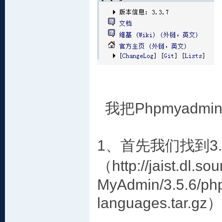
我把Phpmyadmi
1、首先我们找到3.
（http://jaist.dl.s
MyAdmin/3.5.6/php
languages.tar.gz）