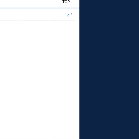
TOP
#
9