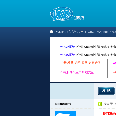
WDlinux官方论坛
»
wdCP V2|linu
wdCP系统
(
介绍
,
功能特性
,
运行环境
,
安
wdOS系统
(
介绍
,
功能特性
,
运行环境
,
安
注册 发贴 提问 回复-必看必看
w
AI导航网AI应用网站大全
w
发帖
jackantony
发表于 201
提问三步