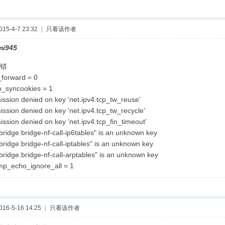
5-4-7 23:32
|
只看该作者
mi945
错
_forward = 0
cp_syncookies = 1
ission denied on key 'net.ipv4.tcp_tw_reuse'
ission denied on key 'net.ipv4.tcp_tw_recycle'
ission denied on key 'net.ipv4.tcp_fin_timeout'
.bridge.bridge-nf-call-ip6tables" is an unknown key
.bridge.bridge-nf-call-iptables" is an unknown key
.bridge.bridge-nf-call-arptables" is an unknown key
cmp_echo_ignore_all = 1
6-5-16 14:25
|
只看该作者