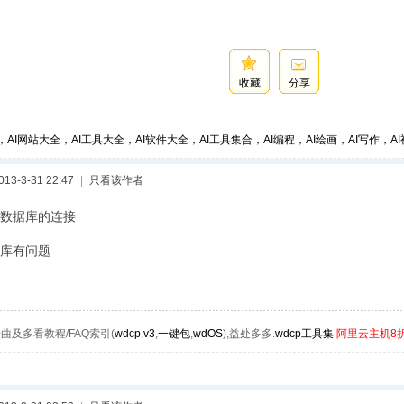
收藏
分享
，AI网站大全，AI工具大全，AI软件大全，AI工具集合，AI编程，AI绘画，AI写作，AI视
3-3-31 22:47
|
只看该作者
数据库的连接
库有问题
曲及多看教程/FAQ索引(
wdcp
,
v3
,
一键包
,
wdOS
),益处多多.
wdcp工具集
阿里云主机8