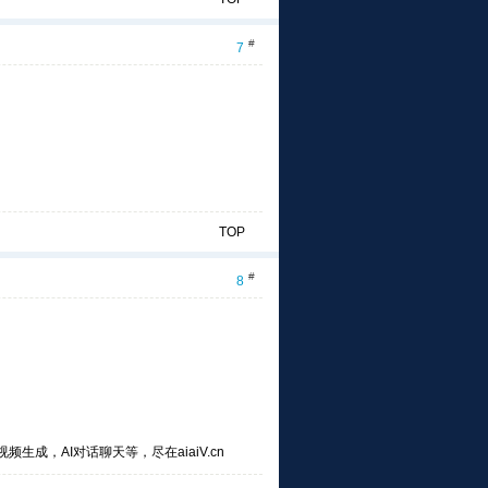
#
7
TOP
#
8
频生成，AI对话聊天等，尽在aiaiV.cn