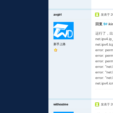
avgirl
发表于 201
回复
9#
ki
运行了，出
net.ipv4.ip
新手上路
net.ipv4.t
error: perm
error: perm
error: perm
error: "net
error: "net
error: "net
net.ipv4.i
withoutme
发表于 201