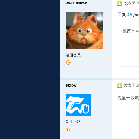
wwdahaiww
发表于 201
回复
4#
ja
应该是网
注册会员
stxbw
发表于 201
流量一多就
新手上路