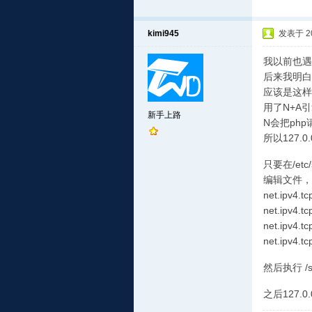
kimi945
发表于 201
我以前也遇
后来我明白
应该是这样
用了N+A
新手上路
N会把php
所以127.
只要在/etc/s
编辑文件，
net.ipv
net.ipv4.t
net.ipv4.t
net.ipv4.tc
然后执行 /sb
之后127.