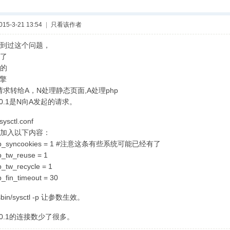
5-3-21 13:54
|
只看该作者
到过这个问题，
了
的
引擎
请求转给A，N处理静态页面,A处理php
0.0.1是N向A发起的请求。
ysctl.conf
加入以下内容：
4.tcp_syncookies = 1 #注意这条有些系统可能已经有了
cp_tw_reuse = 1
cp_tw_recycle = 1
p_fin_timeout = 30
in/sysctl -p 让参数生效。
0.0.1的连接数少了很多。