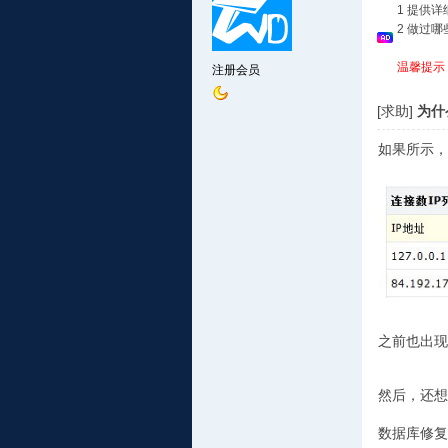
1 提供
2 做过
温馨提示
注册会员
[求助]
为什
如果所示，
之前也出现
然后，还想
数据库修复