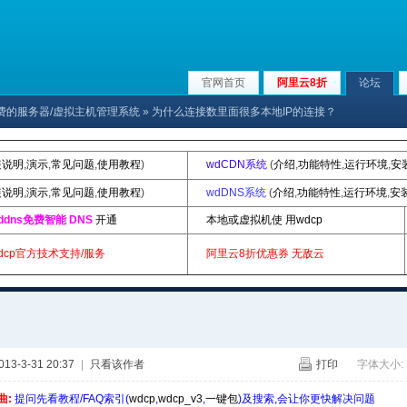
官网首页
阿里云8折
论坛
x下免费的服务器/虚拟主机管理系统
» 为什么连接数里面很多本地IP的连接？
装说明
,
演示
,
常见问题
,
使用教程
)
wdCDN系统
(
介绍
,
功能特性
,
运行环境
,
安
装说明
,
演示
,
常见问题
,
使用教程
)
wdDNS系统
(
介绍
,
功能特性
,
运行环境
,
安
ddns免费智能 DNS
开通
本地或虚拟机使 用wdcp
dcp官方技术支持/服务
阿里云8折优惠券
无敌云
3-3-31 20:37
|
只看该作者
打印
字体大小:
曲:
提问先看教程/FAQ索引(
wdcp
,
wdcp_v3
,
一键包
)及搜索,会让你更快解决问题