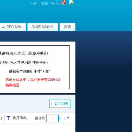
注册
登录
关注:
wdCDN系统
智能DNS软件
搜索
装说明
,
演示
,
常见问题
,
使用手册
)
装说明
,
演示
,
常见问题
,
使用手册
)
一键包在mysql编 译时"卡住"
腾讯云优惠中，现注册更有260代金
额券赠送
返回列表
倒序看帖
跳转到
»
#
1