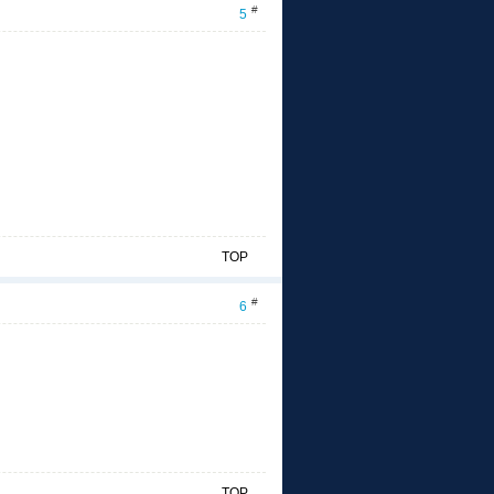
#
5
TOP
#
6
TOP