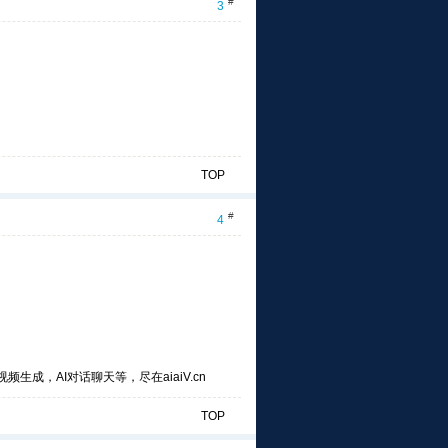
#
3
TOP
#
4
频生成，AI对话聊天等，尽在aiaiV.cn
TOP