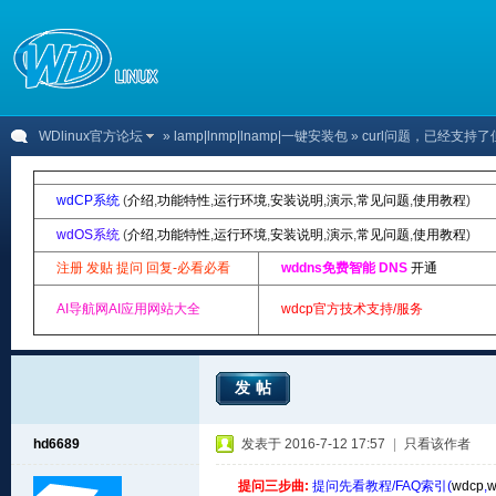
WDlinux官方论坛
»
lamp|lnmp|lnamp|一键安装包
» curl问题，已经支
wdCP系统
(
介绍
,
功能特性
,
运行环境
,
安装说明
,
演示
,
常见问题
,
使用教程
)
wdOS系统
(
介绍
,
功能特性
,
运行环境
,
安装说明
,
演示
,
常见问题
,
使用教程
)
注册 发贴 提问 回复-必看必看
wddns免费智能 DNS
开通
AI导航网AI应用网站大全
wdcp官方技术支持/服务
发帖
hd6689
发表于 2016-7-12 17:57
|
只看该作者
提问三步曲:
提问先看教程/FAQ索引(
wdcp
,
w