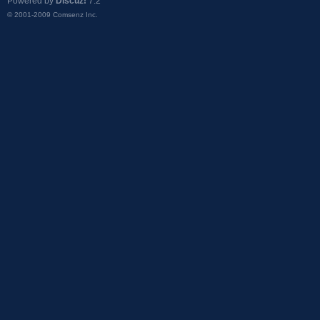
Powered by
Discuz!
7.2
© 2001-2009
Comsenz Inc.