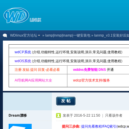
WDlinux官方论坛
»
lamp|lnmp|lnamp|一键安装包
» lanmp_v3.1安装好
wdCP系统
(
介绍
,
功能特性
,
运行环境
,
安装说明
,
演示
,
常见问题
,
使用教程
)
wdOS系统
(
介绍
,
功能特性
,
运行环境
,
安装说明
,
演示
,
常见问题
,
使用教程
)
注册 发贴 提问 回复-必看必看
wddns免费智能 DNS
开通
AI导航网AI应用网站大全
wdcp官方技术支持/服务
发帖
Dream漂移
发表于 2016-5-22 11:50
|
只看该作者
提问三步曲:
提问先看教程/FAQ索引(
wdcp
,
w