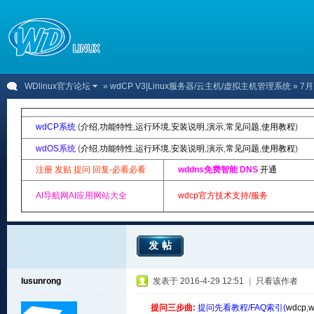
WDlinux官方论坛
»
wdCP V3|Linux服务器/云主机/虚拟主机管理系统
» 7
wdCP系统
(
介绍
,
功能特性
,
运行环境
,
安装说明
,
演示
,
常见问题
,
使用教程
)
wdOS系统
(
介绍
,
功能特性
,
运行环境
,
安装说明
,
演示
,
常见问题
,
使用教程
)
注册 发贴 提问 回复-必看必看
wddns免费智能 DNS
开通
AI导航网AI应用网站大全
wdcp官方技术支持/服务
发帖
lusunrong
发表于 2016-4-29 12:51
|
只看该作者
提问三步曲:
提问先看教程/FAQ索引(
wdcp
,
w