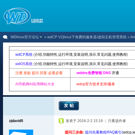
WDlinux官方论坛
»
wdCP V2|linux下免费的服务器/虚拟主机管理系统
» l
wdCP系统
(
介绍
,
功能特性
,
运行环境
,
安装说明
,
演示
,
常见问题
,
使用教程
)
wdOS系统
(
介绍
,
功能特性
,
运行环境
,
安装说明
,
演示
,
常见问题
,
使用教程
)
注册 发贴 提问 回复-必看必看
wddns免费智能 DNS
开通
AI导航网AI应用网站大全
wdcp官方技术支持/服务
发帖
zjdavid5
发表于 2016-2-2 15:19
|
只看该作者
提问三步曲:
提问先看教程/FAQ索引(
wdcp
,
w