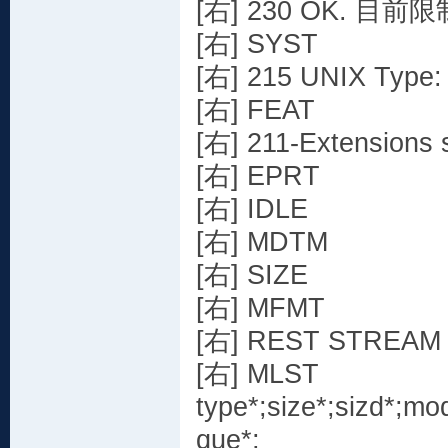
[右] 230 OK. 目前
[右] SYST
[右] 215 UNIX Type:
[右] FEAT
[右] 211-Extensions 
[右] EPRT
[右] IDLE
[右] MDTM
[右] SIZE
[右] MFMT
[右] REST STREAM
[右] MLST
type*;size*;sizd*;m
que*;