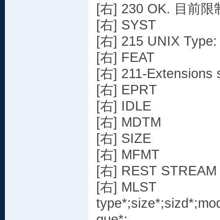
[右] 230 OK. 目前
[右] SYST
[右] 215 UNIX Type:
[右] FEAT
[右] 211-Extensions 
[右] EPRT
[右] IDLE
[右] MDTM
[右] SIZE
[右] MFMT
[右] REST STREAM
[右] MLST
type*;size*;sizd*;m
que*;