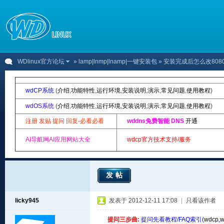
WDlinux官方论坛
»
lamp|lnmp|lnamp|一键安装包
» 安装完成后怎么改80
wdCP系统
(
介绍
,
功能特性
,
运行环境
,
安装说明
,
演示
,
常见问题
,
使用教程
)
wdOS系统
(
介绍
,
功能特性
,
运行环境
,
安装说明
,
演示
,
常见问题
,
使用教程
)
注册 发贴 提问 回复-必看必看
wddns免费智能 DNS
开通
AI导航网AI应用网站大全
wdcp官方技术支持/服务
发帖
licky945
发表于 2012-12-11 17:08
|
只看该作者
提问三步曲:
提问先看教程/FAQ索引(
wdcp
,
w