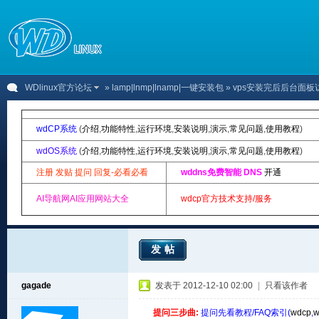
WDlinux官方论坛
»
lamp|lnmp|lnamp|一键安装包
» vps安装完后后台面
wdCP系统
(
介绍
,
功能特性
,
运行环境
,
安装说明
,
演示
,
常见问题
,
使用教程
)
wdOS系统
(
介绍
,
功能特性
,
运行环境
,
安装说明
,
演示
,
常见问题
,
使用教程
)
注册 发贴 提问 回复-必看必看
wddns免费智能 DNS
开通
AI导航网AI应用网站大全
wdcp官方技术支持/服务
发帖
gagade
发表于 2012-12-10 02:00
|
只看该作者
提问三步曲:
提问先看教程/FAQ索引(
wdcp
,
w