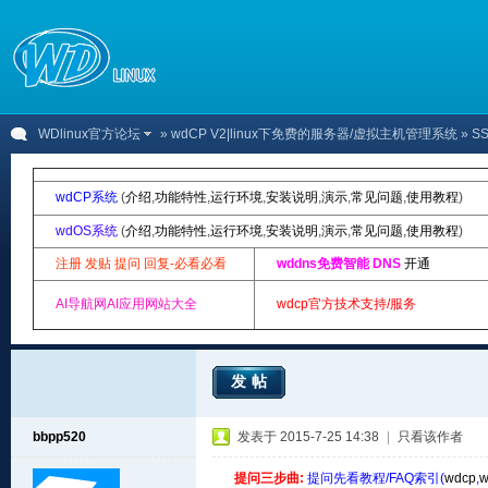
WDlinux官方论坛
»
wdCP V2|linux下免费的服务器/虚拟主机管理系统
» S
wdCP系统
(
介绍
,
功能特性
,
运行环境
,
安装说明
,
演示
,
常见问题
,
使用教程
)
wdOS系统
(
介绍
,
功能特性
,
运行环境
,
安装说明
,
演示
,
常见问题
,
使用教程
)
注册 发贴 提问 回复-必看必看
wddns免费智能 DNS
开通
AI导航网AI应用网站大全
wdcp官方技术支持/服务
发帖
bbpp520
发表于 2015-7-25 14:38
|
只看该作者
提问三步曲:
提问先看教程/FAQ索引(
wdcp
,
w