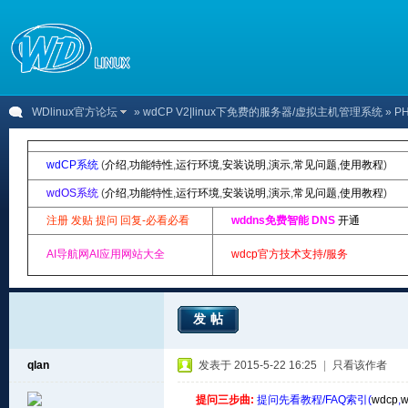
WDlinux官方论坛
»
wdCP V2|linux下免费的服务器/虚拟主机管理系统
» 
wdCP系统
(
介绍
,
功能特性
,
运行环境
,
安装说明
,
演示
,
常见问题
,
使用教程
)
wdOS系统
(
介绍
,
功能特性
,
运行环境
,
安装说明
,
演示
,
常见问题
,
使用教程
)
注册 发贴 提问 回复-必看必看
wddns免费智能 DNS
开通
AI导航网AI应用网站大全
wdcp官方技术支持/服务
发帖
qlan
发表于 2015-5-22 16:25
|
只看该作者
提问三步曲:
提问先看教程/FAQ索引(
wdcp
,
w