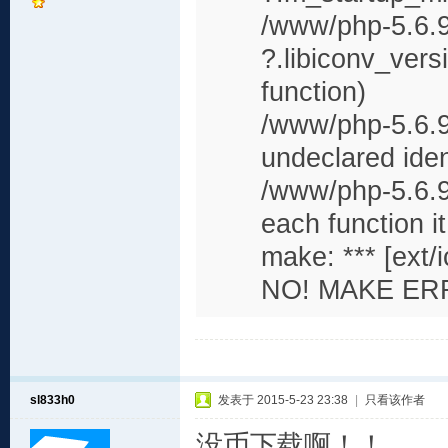
/www/php-5.6.9/
?.libiconv_versi
function)
/www/php-5.6.9/
undeclared iden
/www/php-5.6.9/
each function it
make: *** [ext/i
NO! MAKE ER
sl833h0
发表于 2015-5-23 23:38
|
只看该作者
没币下载啊！！