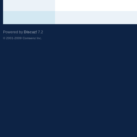
Powered by
Discuz!
7.2
© 2001-2009
Comsenz Inc.