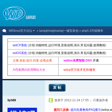
WDlinux官方论坛
»
lamp|lnmp|lnamp|一键安装包
» php5.3升级脚本
wdCP系统
(
介绍
,
功能特性
,
运行环境
,
安装说明
,
演示
,
常见问题
,
使用教程
)
wdOS系统
(
介绍
,
功能特性
,
运行环境
,
安装说明
,
演示
,
常见问题
,
使用教程
)
注册 发贴 提问 回复-必看必看
wddns免费智能 DNS
开通
AI导航网AI应用网站大全
wdcp官方技术支持/服务
发帖
liyh88
发表于 2012-11-24 17:55
|
只看该作者
提问三步曲:
提问先看教程/FAQ索引(
wdcp
,
w