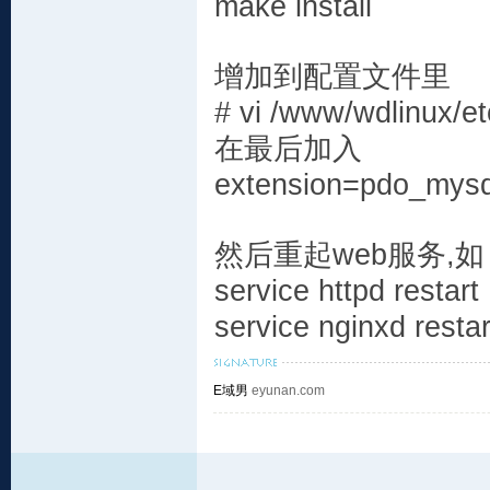
make install
增加到配置文件里
# vi /www/wdlinux/et
在最后加入
extension=pdo_mysq
然后重起web服务,如
service httpd restart
service nginxd restar
E域男
eyunan.com